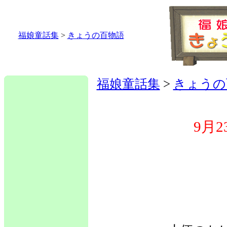
福娘童話集
>
きょうの百物語
福娘童話集
>
きょうの
9月