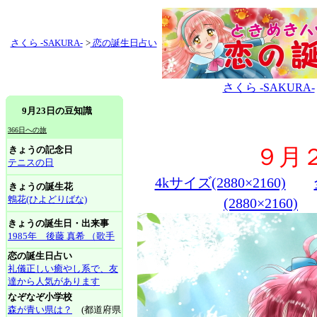
さくら -SAKURA-
>
恋の誕生日占い
さくら -SAKURA-
9月23日の豆知識
366日への旅
きょうの記念日
９月
テニスの日
4kサイズ(2880×2160)
きょうの誕生花
鵯花(ひよどりばな)
(2880×2160)
きょうの誕生日・出来事
1985年 後藤 真希 （歌手
恋の誕生日占い
礼儀正しい癒やし系で、友
達から人気があります
なぞなぞ小学校
森が青い県は？
(都道府県