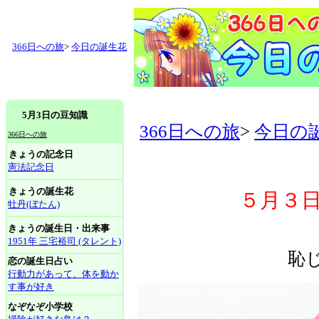
366日への旅
>
今日の誕生花
5月3日の豆知識
366日への旅
>
今日の
366日への旅
きょうの記念日
憲法記念日
きょうの誕生花
５月３日
牡丹(ぼたん)
きょうの誕生日・出来事
1951年 三宅裕司 (タレント)
恥
恋の誕生日占い
行動力があって、体を動か
す事が好き
なぞなぞ小学校