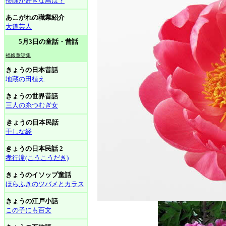
掃除が好きな鳥は？
あこがれの職業紹介
大道芸人
5月3日の童話・昔話
福娘童話集
きょうの日本昔話
地蔵の田植え
きょうの世界昔話
三人の糸つむぎ女
きょうの日本民話
干しな経
きょうの日本民話 2
孝行滝(こうこうだき)
きょうのイソップ童話
ほらふきのツバメとカラス
きょうの江戸小話
この子にも百文