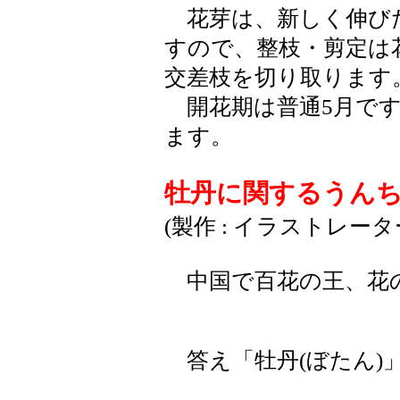
花芽は、新しく伸び
すので、整枝・剪定は
交差枝を切り取ります
開花期は普通5月です
ます。
牡丹に関するうん
(製作 : イラストレー
中国で百花の王、花
答え「牡丹(ぼたん)