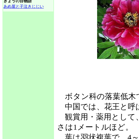
きょうの百物語
あめ屋と子泣きじじい
ボタン科の落葉低木
中国では、花王と呼
観賞用・薬用として
さは1メートルほど。
葉は羽状複葉で、4～