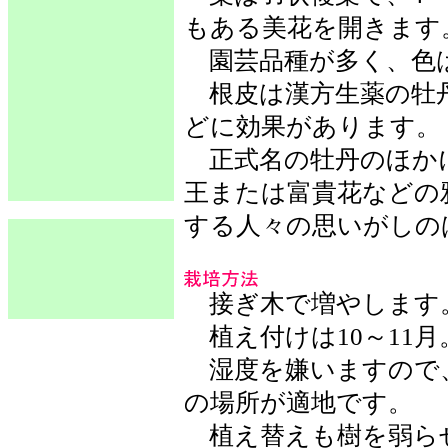
もある美花を開きます
園芸品種が多く、色は
根皮は漢方生薬の牡丹
どに効果があります。
正式名の牡丹のほかに
王または富貴花などの
する人々の思いがしの
接ぎ木で増やします
植え付けは10～11月
湿度を嫌いますので
の場所が適地です。
植え替えも樹を弱ら