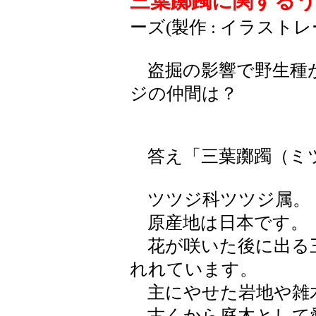
三葉躑躅に関する
ーズ(製作 : イラスト
盗掘の影響で野生種
ジの仲間は？
答え「三葉躑躅（ミ
ツツジ科ツツジ属。
原産地は日本です。
花が咲いた後に出る
れれています。
主にやせた岩地や雑
古くから庭木として