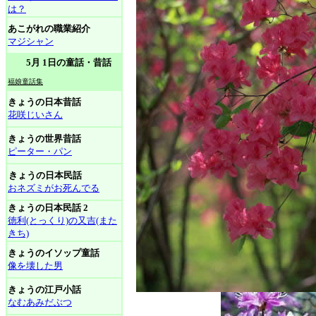
は？
あこがれの職業紹介
マジシャン
5月 1日の童話・昔話
福娘童話集
きょうの日本昔話
花咲じいさん
きょうの世界昔話
ピーター・パン
きょうの日本民話
おネズミがお死んでる
きょうの日本民話 2
徳利(とっくり)の又吉(また
きち)
きょうのイソップ童話
像を壊した男
きょうの江戸小話
なむあみだぶつ