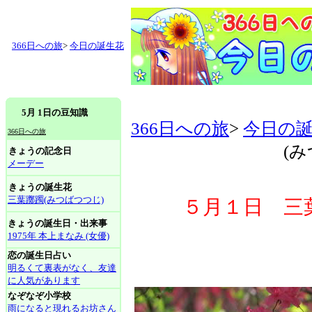
366日への旅
>
今日の誕生花
5月 1日の豆知識
366日への旅
>
今日の
366日への旅
(
きょうの記念日
メーデー
きょうの誕生花
三葉躑躅(みつばつつじ)
５月１日 三
きょうの誕生日・出来事
1975年 本上まなみ (女優)
恋の誕生日占い
明るくて裏表がなく、友達
に人気があります
なぞなぞ小学校
雨になると現れるお坊さん