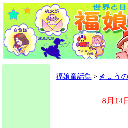
福娘童話集
>
きょう
8月1