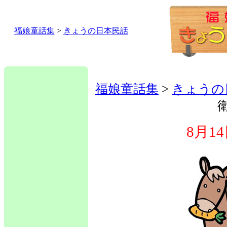
福娘童話集
>
きょうの日本民話
福娘童話集
>
きょうの
8月1