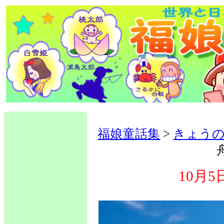
福娘童話集
>
きょう
10月