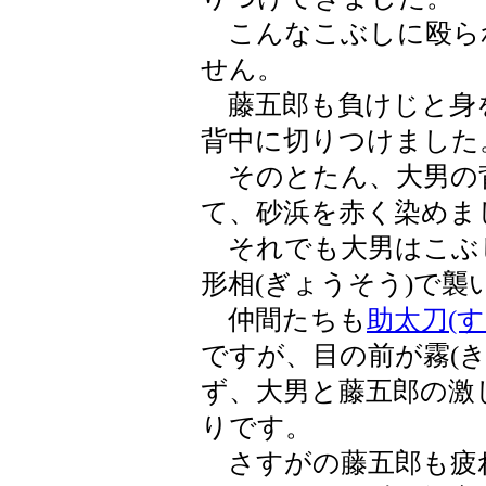
こんなこぶしに殴ら
せん。
藤五郎も負けじと身
背中に切りつけました
そのとたん、大男の
て、砂浜を赤く染めま
それでも大男はこぶ
形相(ぎょうそう)で
仲間たちも
助太刀(す
ですが、目の前が霧(
ず、大男と藤五郎の激
りです。
さすがの藤五郎も疲