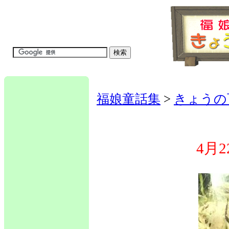
福娘童話集
>
きょうの
4月