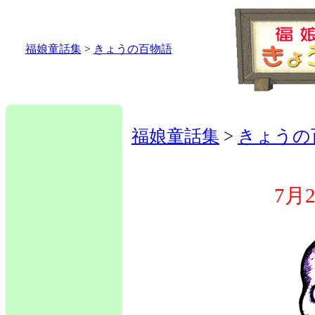
福娘童話集
>
きょうの百物語
福娘童話集
>
きょうの
7月