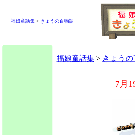
福娘童話集
>
きょうの百物語
福娘童話集
>
きょうの
7月