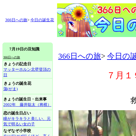
366日への旅
>
今日の誕生花
7月19日の豆知識
366日への旅
>
今日の
366日への旅
きょうの記念日
マッターホルン北壁登頂の
７月１
日
きょうの誕生花
蒲(がま)
きょうの誕生日・出来事
2002年 藤井聡太（将棋）
恋の誕生日占い
瞳がキラキラと美しい、元
気で明るい女の子
なぞなぞ小学校