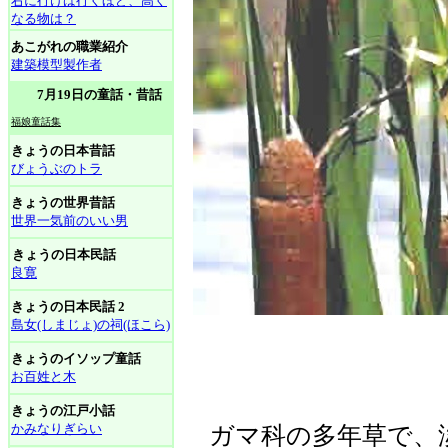
右に行けば行くほど、高く
なる物は？
あこがれの職業紹介
建築模型製作者
7月19日の童話・昔話
福娘童話集
きょうの日本昔話
びょうぶのトラ
きょうの世界昔話
世界一気前のいい男
きょうの日本民話
良寛
きょうの日本民話 2
島女(しまじょ)の祠(ほこら)
きょうのイソップ童話
お百姓と木
きょうの江戸小話
かみなりぎらい
ガマ科の多年草で、