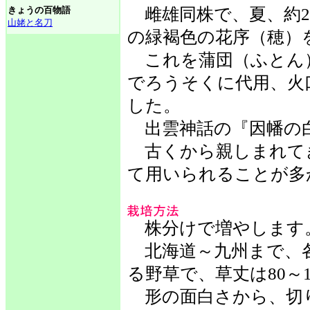
きょうの百物語
雌雄同株で、夏、約2
山姥と名刀
の緑褐色の花序（穂）
これを蒲団（ふとん
でろうそくに代用、火
した。
出雲神話の『因幡の
古くから親しまれて
て用いられることが多
株分けで増やします
北海道～九州まで、各
る野草で、草丈は80～1
形の面白さから、切