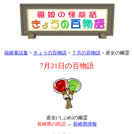
福娘童話集
>
きょうの百物語
>
７月の百物語
> 産女の幽霊
7月21日の百物語
産女(うぶめ)の幽霊
長崎県の民話
→
長崎県情報