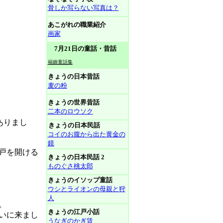
骨しか写らない写真は？
あこがれの職業紹介
画家
7月21日の童話・昔話
福娘童話集
きょうの日本昔話
麦の粉
きょうの世界昔話
二本のロウソク
ありまし
きょうの日本民話
コイのお腹から出た黄金の
鏡
戸を開ける
きょうの日本民話 2
ものぐさ桃太郎
きょうのイソップ童話
ウシとライオンの母親と狩
人
。
きょうの江戸小話
いに来まし
うなぎのかぎ賃