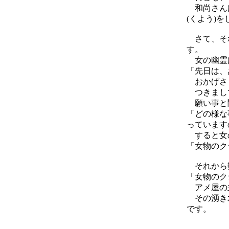
和尚さんは
(くよう)
さて、それ
す。
女の幽霊は
「先日は、
おかげさま
つきまして
願い事と聞
「どの様な
っています
すると女の
「女物のク
それから数
「女物のク
アメ屋の主
その湧き水
です。