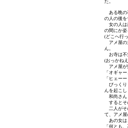
た。
ある晩の事
の人の後を
女の人は麹
の間にか姿
(どこへ行
アメ屋の主
ん。
お寺は不
(おっかね
アメ屋が帰
「オギャー
「ヒェーー
びっくりし
んを起こし
和尚さんも
するとその
二人がその
て、アメ屋
あの女は
「何とも、