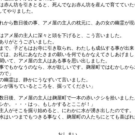
赤ん坊を引きとると、死んでなお赤ん坊を産んで育てていた
をしてやりました。
から数日後の事、アメ屋の主人の枕元に、あの女の幽霊が現
アメ屋の主人に深々と頭を下げると、こう言いました。
ありがとうございました。
で、子どもはお寺に引き取られ、わたしも成仏する事が出来
は、お礼にあなたさまの願いを何でもかなえてさしあげまし
いて、アメ屋の主人はある事を思い出しました。
事でもかなうのなら、水が欲しいです。麹屋町ではむかしから
ので」
幽霊は、静かにうなずいて言いました。
シが落ちているところを、掘ってください」
日後、アメ屋の主人は麹屋町で一本の赤いクシを拾いました
シか。・・・はっ、もしかするとここが！」
人がそこを掘り始めると、にわかに水が湧き出したのです。
はいつまでもつきる事なく、麹屋町の人たちにとても喜ばれ
おしまい