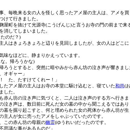
、毎晩来る女の人を怪しく思ったアメ屋の主人は、アメを買
つけて行きました。
屋町を抜けて光源寺(こうげんじ)と言うお寺の門の前まで来
を消してしまいました。
ったのだ？)
人はきょろきょろと辺りを見回しましたが、女の人はどこに
気味なほどに、静まりかえっています。
えな。帰ろうかな)
ろうとすると、突然に暗やみから赤ん坊の泣き声が響きまし
、オギャー」
！ た、たすけてくれー！」
たアメ屋の主人はお寺の本堂に駆け込むと、寝ていた
和尚
(
ました。
赤ん坊の泣き声に気づくと、二人は泣き声のする方へ行きま
泣き声は、数日前に死んだ女の墓の中から聞こえるではあり
墓を掘り起こすと、何と埋められた女の死体から赤ん坊が生
の主人が女に売ったアメをしゃぶっていたのです。
、この赤ん坊の母親の
幽霊
(ゆうれい)だったのです。
不思議な事があるものだ」