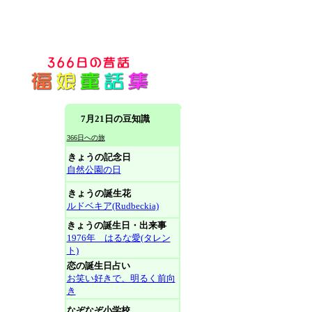
7月21日の豆知識
366日への旅
きょうの記念日
自然公園の日
きょうの誕生花
ルドベキア(Rudbeckia)
きょうの誕生日・出来事
1976年 はるな愛(タレン
ト)
恋の誕生日占い
お笑い好きで、明るく前向
き
なぞなぞ小学校