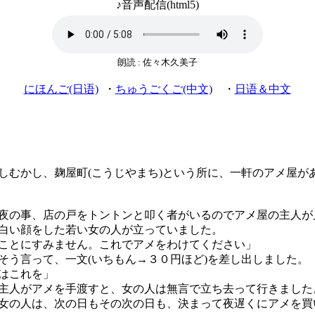
♪音声配信(html5)
朗読 : 佐々木久美子
にほんご(日语)
・
ちゅうごくご(中文)
・
日语＆中文
むかし、麹屋町(こうじやまち)という所に、一軒のアメ屋が
の事、店の戸をトントンと叩く者がいるのでアメ屋の主人が
白い顔をした若い女の人が立っていました。
ことにすみません。これでアメをわけてください」
う言って、一文(いちもん→３０円ほど)を差し出しました。
はこれを」
人がアメを手渡すと、女の人は無言で立ち去って行きました
の人は、次の日もその次の日も、決まって夜遅くにアメを買