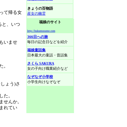
きょうの百物語
って帰る女
産女の幽霊
福娘のサイト
ると、いつ
http://hukumusume.com
366日への旅
もいませ
毎日の記念日などを紹介
福娘童話集
日本最大の童話・昔話集
さくら SAKURA
た。
女の子向け職業紹介など
なぞなぞ小学校
小学生向けなぞなぞ
おしょう)さ
した。
ませんか。
まれてい