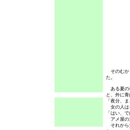
そのむかし
た。
ある夏の夜
と、外に青
「夜分、ま
女の人はそ
「はい、で
アメ屋の主
それから女