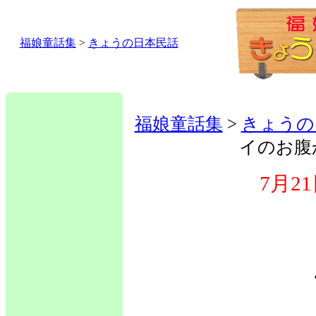
福娘童話集
>
きょうの日本民話
福娘童話集
>
きょうの
イのお腹
7月2