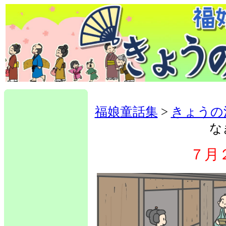
福娘童話集
>
きょうの
な
７月