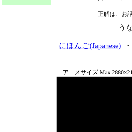
正解は、お
う
にほんご(Japanese)
・
アニメサイズ Max 2880×21