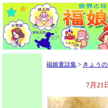
福娘童話集
>
きょうの
7月2