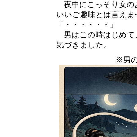
夜中にこっそり女の
いいご趣味とは言えま
「・・・・・・」
男はこの時はじめて
気づきました。
※男