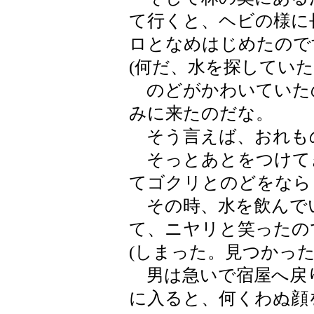
て行くと、ヘビの様に
ロとなめはじめたので
(何だ、水を探してい
のどがかわいていた
みに来たのだな。
そう言えば、おれもの
そっとあとをつけて
てゴクリとのどをなら
その時、水を飲んで
て、ニヤリと笑ったの
(しまった。見つかった
男は急いで宿屋へ戻
に入ると、何くわぬ顔