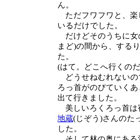
ん。
ただフワフワと、楽
いるだけでした。
だけどそのうちに女の
まど)の間から、する
た。
(はて。どこへ行くのだ
どうせねむれないの
ろっ首がのびていくあ
出て行きました。
美しいろくろっ首は
地蔵
(じぞう)さんの
した。
そして林の奥にある