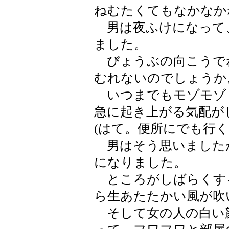
ねむたくてもなかなか
男は夜ふけになって
ました。
びょうぶの向こうで
むれないのでしょうか
いつまでもモゾモゾ
急に起き上がる気配が
(はて。便所にでも行く
男はそう思いました
になりました。
ところがしばらくす
ら生あたたかい風が吹
そして女の人の白い