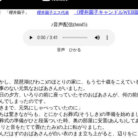
《櫻井園子キャンドルWEB
者 「櫻井園子」
櫻井園子エス代表
♪音声配信(html5)
音声 ひかる
し、琵琶湖(びわこ)のほとりの家に、もう七十歳をこえてい
事のない元気なおばあさんがいました。
の夕方、いろりの前に座っていたそのおばあさんが、何の前
んでしまったのです。
きまで、元気にしゃべっていたのに」
は驚きながらも、とにかくお葬式(そうしき)の準備を始めま
式の準備がひと段落ついた時、奥の部屋に安置(あんち)してあ
メリと音をたてて畳(たたみ)の上に転がりました。
だはずのおばあさんが白い衣のまま立ち上がると、辺りをに