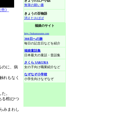
きょうの江戸小話
無筆の願い書
販売》
きょうの百物語
消えたおばば
福娘のサイト
http://hukumusume.com
366日への旅
毎日の記念日などを紹介
福娘童話集
日本最大の童話・昔話集
さくら SAKURA
るのに、病
女の子向け職業紹介など
なぞなぞ小学校
触れもなく
小学生向けなぞなぞ
した。
る棺(ひつ
らみまわし