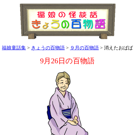
福娘童話集
>
きょうの百物語
>
９月の百物語
> 消えたおばば
9月26日の百物語