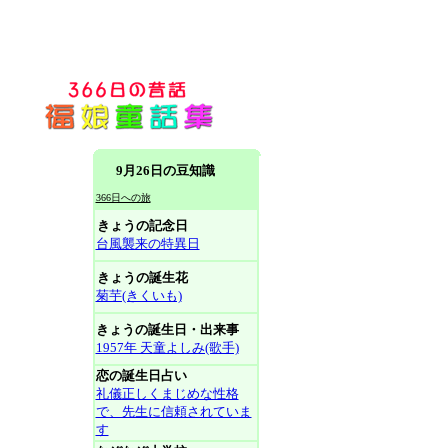
9月26日の豆知識
366日への旅
きょうの記念日
台風襲来の特異日
きょうの誕生花
菊芋(きくいも)
きょうの誕生日・出来事
1957年 天童よしみ(歌手)
恋の誕生日占い
礼儀正しくまじめな性格
で、先生に信頼されていま
す