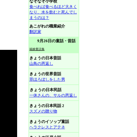
なぞなぞ小学校
食べれば食べるほど大きく
なり、水を飲むと死んでし
まうのは？
あこがれの職業紹介
翻訳家
9月26日の童話・昔話
福娘童話集
きょうの日本昔話
山鳥の恩返し
きょうの世界昔話
罪ほろぼしをした男
きょうの日本民話
一休さんの、サルの恩返し
きょうの日本民話 2
スズメの贈り物
きょうのイソップ童話
ヘラクレスとアテネ