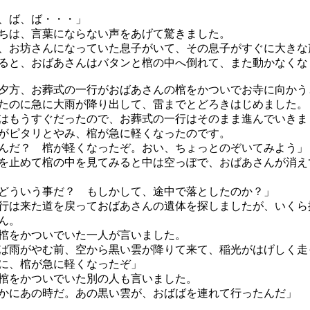
、ば、ば・・・」
は、言葉にならない声をあげて驚きました。
お坊さんになっていた息子がいて、その息子がすぐに大きな
ると、おばあさんはバタンと棺の中へ倒れて、また動かなくな
方、お葬式の一行がおばあさんの棺をかついでお寺に向かう
たのに急に大雨が降り出して、雷までとどろきはじめました。
もうすぐだったので、お葬式の一行はそのまま進んでいきま
ピタリとやみ、棺が急に軽くなったのです。
んだ？ 棺が軽くなったぞ。おい、ちょっとのぞいてみよう」
止めて棺の中を見てみると中は空っぽで、おばあさんが消え
どういう事だ？ もしかして、途中で落としたのか？」
は来た道を戻っておばあさんの遺体を探しましたが、いくら
ん。
棺をかついでいた一人が言いました。
ば雨がやむ前、空から黒い雲が降りて来て、稲光がはげしく走
に、棺が急に軽くなったぞ」
棺をかついでいた別の人も言いました。
かにあの時だ。あの黒い雲が、おばばを連れて行ったんだ」