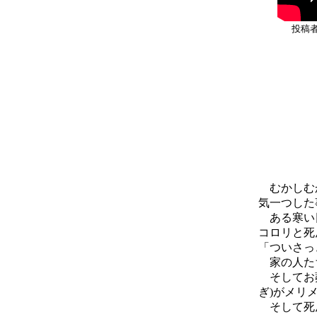
投稿
むかしむか
気一つした
ある寒い日
コロリと死
「ついさっ
家の人たち
そしてお葬
ぎ)がメリ
そして死ん