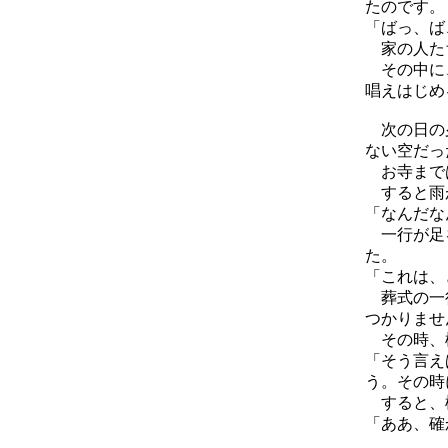
たのです。
「ばっ、ば
家の人たち
その中に、
唱えはじめ
次の日の夕
ない空だっ
お寺までは
すると雨が
「なんだな
一行が足を
た。
「これは、
葬式の一行
つかりませ
その時、
「そう言え
う。その時
すると、
「ああ、確