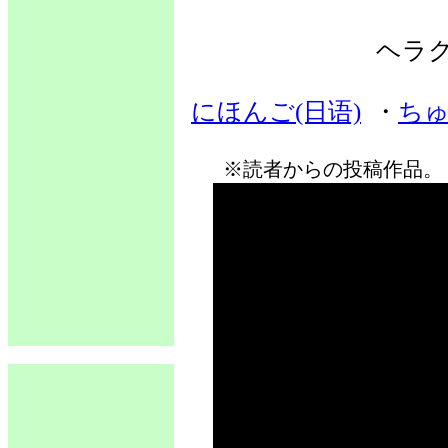
ヘラ
にほんご(日语)
・
ちゅ
※読者からの投稿作品。