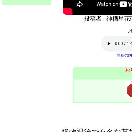
投稿者 : 神栖星
♪
亜姫の朗
お