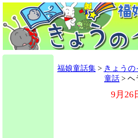
福娘童話集
>
きょうの
童話
> 
9月26