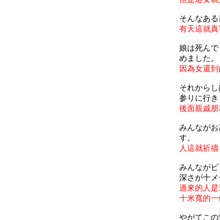
そんなある
有天這就真
娘は死んで
めました。
因為女還到
それからし
参りに行き
後面親戚朋
みんながお
す。
人這就祈禱
みんながビ
深さが十メ
過來的人是
十米寬的一
やがてこの