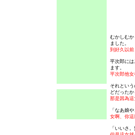
むかしむか
ました。
到好久以前
平次郎には
ます。
平次郎他女
それという
どだったか
那是因為這
「なあ娘や
女啊、你這
「いいさ。
但是這女就