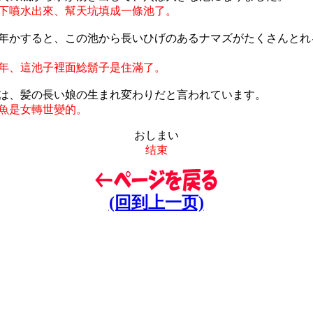
下噴水出來、幫天坑填成一條池了。
年かすると、この池から長いひげのあるナマズがたくさんとれ
年、這池子裡面鯰鬍子是住滿了。
は、髪の長い娘の生まれ変わりだと言われています。
魚是女轉世變的。
おしまい
结束
(回到上一页)