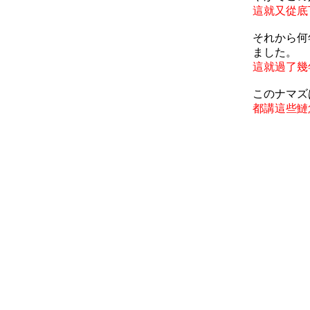
這就又從底
それから何
ました。
這就過了幾
このナマズ
都講這些鰱