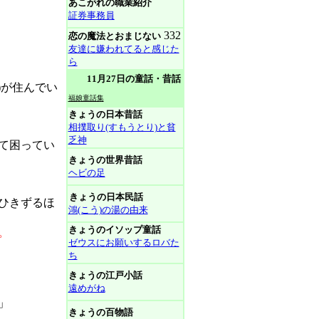
あこがれの職業紹介
証券事務員
332
恋の魔法とおまじない
友達に嫌われてると感じた
ら
11月27日の童話・昔話
)が住んでい
福娘童話集
きょうの日本昔話
相撲取り(すもうとり)と貧
乏神
て困ってい
きょうの世界昔話
ヘビの足
きょうの日本民話
ひきずるほ
鴻(こう)の湯の由来
きょうのイソップ童話
。
ゼウスにお願いするロバた
ち
きょうの江戸小話
遠めがね
」
きょうの百物語