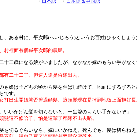
・
日本語
・
日本語＆中国語
し、ある村に、平次郎(へいじろう)というお百姓(ひゃくしょう
、村裡面有個喊平次郎的農民。
二十二歳になる娘がいましたが、なかなか嫁のもらい手がなく
都有二十二了、但這人還是㫘嫁出去。
のも娘は子どもの頃から髪を伸ばし続けて、地面にずるずると
らです。
女打出生開始就㫘剪過頭髮、這頭髮現在是掉到地板上面拖好長
、いいかげん髪を切らないと、一生嫁のもらい手がないぞ」
頭髮這不修哈子、怕是這輩子都嫁不出去咯。
髪を切るぐらいなら、嫁にいかねえ。死んでも、髪は切らねえ
是不剪、講自己死了這頭髮都要幫它留落來。