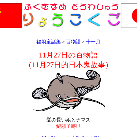
福娘童話集
>
百物語
>
十一月
11月27日の百物語
（11月27日的日本鬼故事）
髪の長い娘とナマズ
鰱鬍子轉世