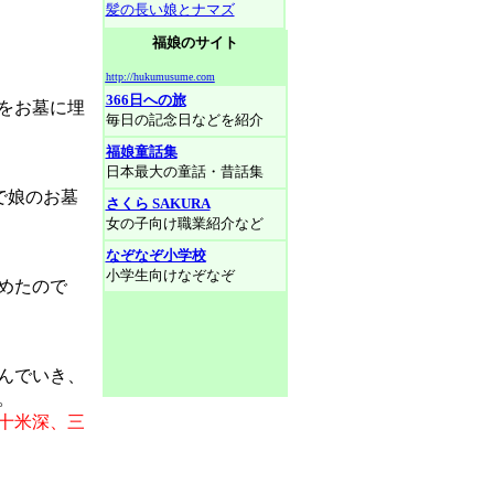
髪の長い娘とナマズ
福娘のサイト
http://hukumusume.com
366日への旅
をお墓に埋
毎日の記念日などを紹介
福娘童話集
日本最大の童話・昔話集
で娘のお墓
さくら SAKURA
女の子向け職業紹介など
なぞなぞ小学校
小学生向けなぞなぞ
めたので
んでいき、
。
十米深、三