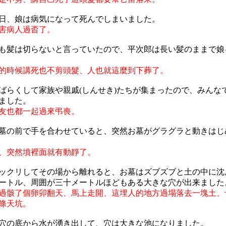
日、娘は病気になって死んでしまいました。
害病人過㫘了。
も髪は切らないと言っていたので、平次郎は長い髪のままで娘
的時候講死也不剪頭髮、人也就這麼到下葬了。
ばらくして家族や親戚(しんせき)たちが集まったので、みんな
ました。
友也都一起過來弔喪。
墓の前で手を合わせていると、突然お墓がグラグラと動きはじ
、突然墳裡面就有動靜了。
ックリしてその場から離れると、お墓はズブズブと土の中に沈
ートル、周囲が三十メートルほどもある大きな穴が出来ました
過骸了個卵卯翻天、馬上走開、這埋人的地方過塌落去一塊土、
條天坑。
穴の底から水が湧き出して、穴は大きな池になりました。