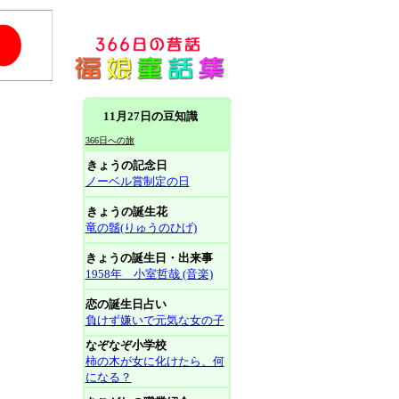
11月27日の豆知識
366日への旅
きょうの記念日
ノーベル賞制定の日
きょうの誕生花
竜の鬚(りゅうのひげ)
きょうの誕生日・出来事
1958年 小室哲哉 (音楽)
恋の誕生日占い
負けず嫌いで元気な女の子
なぞなぞ小学校
柿の木が女に化けたら、何
になる？