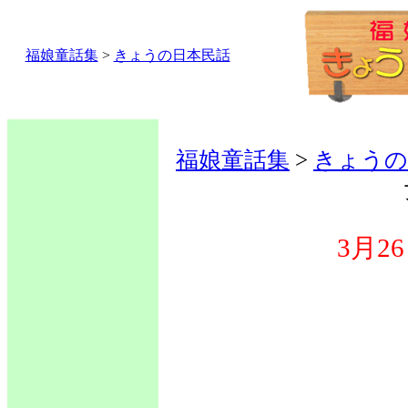
福娘童話集
>
きょうの日本民話
福娘童話集
>
きょうの
3月2