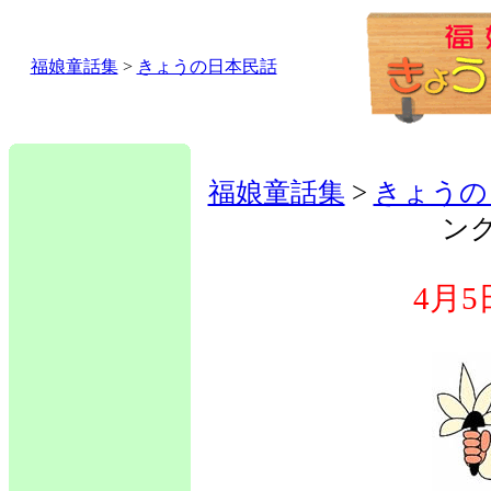
福娘童話集
>
きょうの日本民話
福娘童話集
>
きょうの
ン
4月