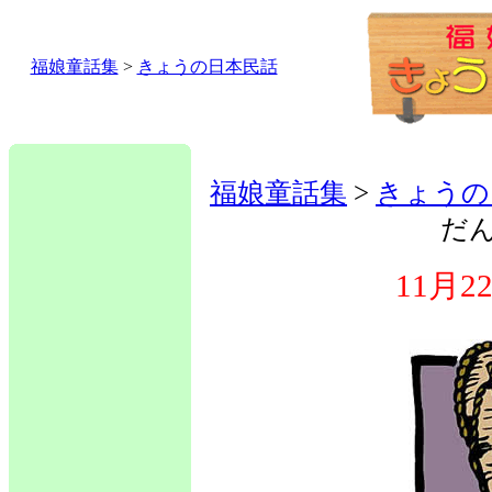
福娘童話集
>
きょうの日本民話
福娘童話集
>
きょうの
だ
11月