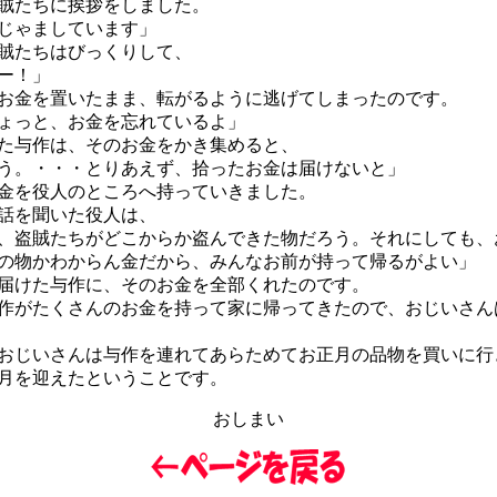
賊たちに挨拶をしました。
じゃましています」
賊たちはびっくりして、
ー！」
お金を置いたまま、転がるように逃げてしまったのです。
ょっと、お金を忘れているよ」
た与作は、そのお金をかき集めると、
う。・・・とりあえず、拾ったお金は届けないと」
金を役人のところへ持っていきました。
話を聞いた役人は、
、盗賊たちがどこからか盗んできた物だろう。それにしても、
の物かわからん金だから、みんなお前が持って帰るがよい」
届けた与作に、そのお金を全部くれたのです。
がたくさんのお金を持って家に帰ってきたので、おじいさん
じいさんは与作を連れてあらためてお正月の品物を買いに行
月を迎えたということです。
おしまい