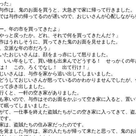
った」
作は、鬼のお面を買うと、大急ぎで家に帰って行きました。
は与作の帰ってるのが遅いので、おじいさんが心配しながら
ー。年の市を買ってきたよ」
やっと戻ったか。どれ、それで何を買ってきたんだ？」
はうれしそうに、買ってきた鬼のお面を見せました。
。立派な年の市だろう」
たおじいさんは、顔をまっ赤にして怒りました。
 いい年をして、買い物も出来んでどうする！ せっかくの年
は！ この、ろくでなし！ 出て行け！」
いさんは、与作を家から追い出してしまいました。
うしておじいさんが怒っているのかわかりませんでしたが、
って歩き出しました。
行くと、一軒の空き家がありました。
寒いので、与作はそのお面をかぶって空き家に入ると、置い
て眠ってしまいました。
て、一仕事を終えた盗賊たちがこの空き家に入ってきて、盗
です。
家は、盗賊たちの住み家だったのです。
覚ました与作は、家の人たちが帰って来たと思って、鬼のお