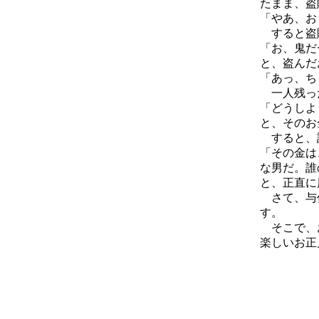
たまま、盗
「やあ、お
すると盗
「お、鬼だ
と、盗んだ
「あっ、ち
一人残っ
「どうしよ
と、そのお
すると、
「その金は
な男だ。誰
と、正直に
さて、与作
す。
そこで、お
楽しいお正