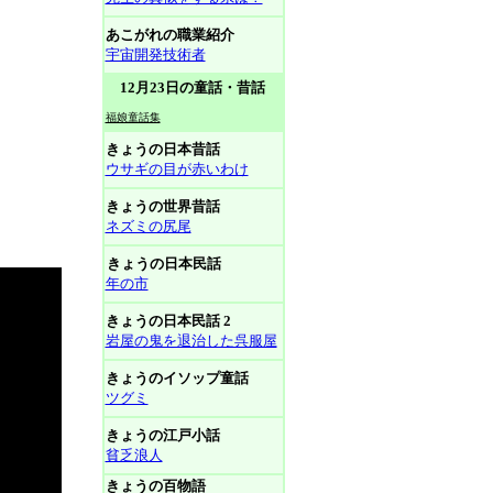
あこがれの職業紹介
宇宙開発技術者
12月23日の童話・昔話
福娘童話集
きょうの日本昔話
ウサギの目が赤いわけ
きょうの世界昔話
ネズミの尻尾
きょうの日本民話
年の市
きょうの日本民話 2
岩屋の鬼を退治した呉服屋
きょうのイソップ童話
ツグミ
きょうの江戸小話
貧乏浪人
きょうの百物語