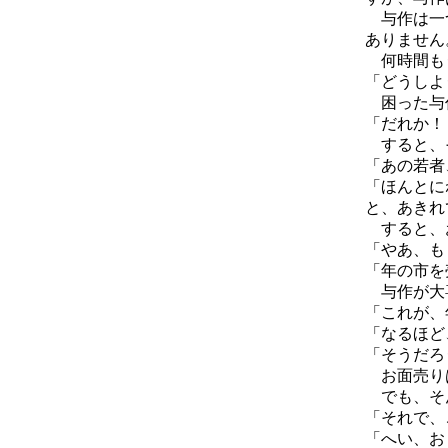
与作は一つ
ありません
何時間もう
「どうしよ
困った与
「だれか！
すると、
「あの若者
「ほんとに
と、あきれ
すると、お
「やあ、も
「年の市を
与作が大喜
「これが、
「なるほど
「そうだろ
お面売りは
でも、そ
「それで、
「へい、お