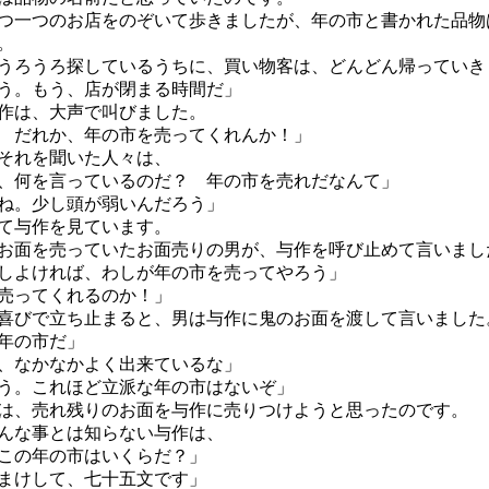
一つのお店をのぞいて歩きましたが、年の市と書かれた品物
。
ろうろ探しているうちに、買い物客は、どんどん帰っていき
う。もう、店が閉まる時間だ」
作は、大声で叫びました。
 だれか、年の市を売ってくれんか！」
それを聞いた人々は、
、何を言っているのだ？ 年の市を売れだなんて」
ね。少し頭が弱いんだろう」
て与作を見ています。
面を売っていたお面売りの男が、与作を呼び止めて言いまし
しよければ、わしが年の市を売ってやろう」
売ってくれるのか！」
びで立ち止まると、男は与作に鬼のお面を渡して言いました
年の市だ」
、なかなかよく出来ているな」
う。これほど立派な年の市はないぞ」
、売れ残りのお面を与作に売りつけようと思ったのです。
んな事とは知らない与作は、
この年の市はいくらだ？」
まけして、七十五文です」