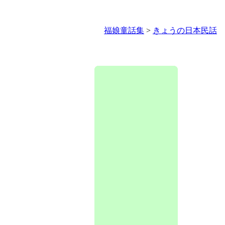
福娘童話集
>
きょうの日本民話