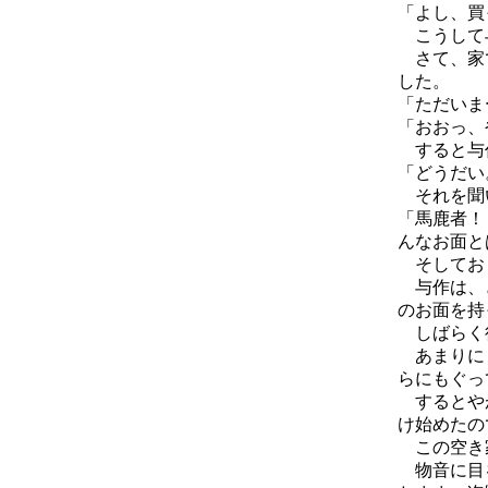
「よし、買
こうして与
さて、家で
した。
「ただいま
「おおっ、
すると与作
「どうだい
それを聞い
「馬鹿者！
んなお面と
そしておじ
与作は、ど
のお面を持
しばらく
あまりにも
らにもぐっ
するとやが
け始めたの
この空き
物音に目を