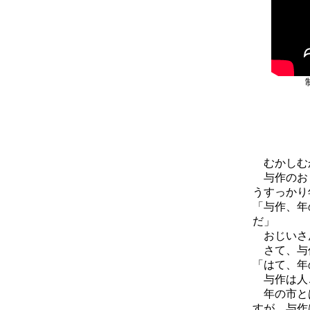
むかしむか
与作のおじ
うすっかり
「与作、年
だ」
おじいさん
さて、与作
「はて、年
与作は人ご
年の市とは
すが、与作