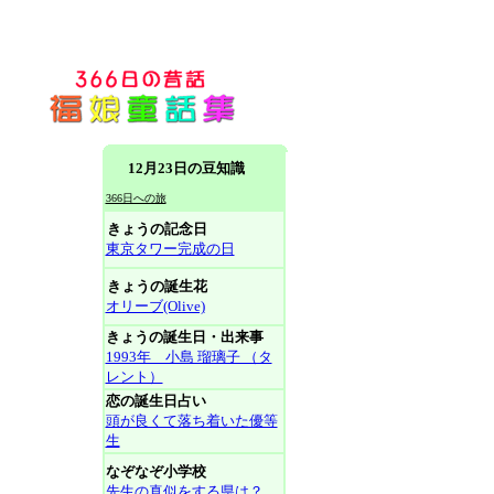
12月23日の豆知識
366日への旅
きょうの記念日
東京タワー完成の日
きょうの誕生花
オリーブ(Olive)
きょうの誕生日・出来事
1993年 小島 瑠璃子 （タ
レント）
恋の誕生日占い
頭が良くて落ち着いた優等
生
なぞなぞ小学校
先生の真似をする県は？