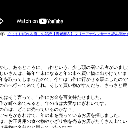
制作:
ぐっすり眠れる癒しの朗読【壽老麻衣】フリーアナウンサーの読み聞か
し、あるところに、与作という、少し頭の弱い若者がいまし
いさんは、毎年年末になると年の市へ買い物に出かけていま
年を取ってしまったので、今年は与作に行かせる事にしたので
の市へ行って来てくれ。そして買い物がすんだら、さっさと戻
はそう言って、与作にお金を百文持たせました。
が町へ来てみると、年の市は大変なにぎわいです。
の市は、どこに売っているのかな？」
みをかきわけて、年の市を売っているお店を探しました。
、お正月用の食べ物やかざり物を売るお店がたくさん出てい
は品物の名前だと思っていたのです。