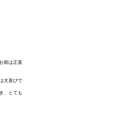
お前は正直
は大喜びで
き、とても