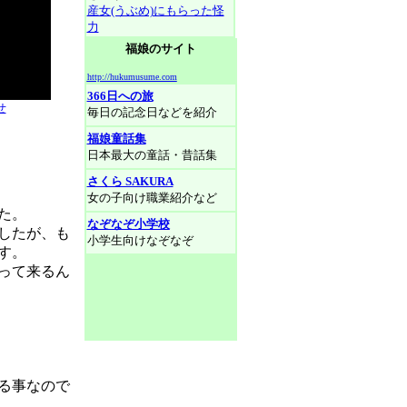
産女(うぶめ)にもらった怪
力
福娘のサイト
http://hukumusume.com
366日への旅
せ
毎日の記念日などを紹介
福娘童話集
日本最大の童話・昔話集
さくら SAKURA
女の子向け職業紹介など
た。
なぞなぞ小学校
したが、も
小学生向けなぞなぞ
す。
って来るん
る事なので