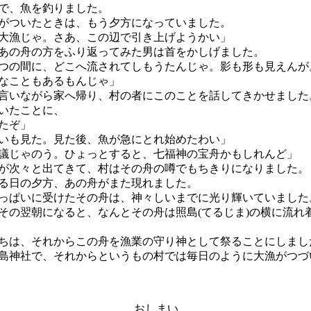
で、魚を釣りました。
ついたときは、もう夕方になっていました。
大漁じゃ。さあ、この辺で引き上げようかい」
あの舟の方をふり返ってみた男は首をかしげました。
つの間に、どこへ流されてしもうたんじゃ。影も形も見えんが
なこともあるもんじゃ」
いながら家へ帰り、村の者にこのことを話してきかせました
いたことに、
たぞ」
いも見た。見た後、魚が急にとれ始めたわい」
議じゃのう。ひょっとすると、七福神の宝舟かもしれんど」
が次々と出てきて、村はその舟の噂でもちきりになりました。
る日の夕方、あの舟がまた現れました。
ぱいに受けたその舟は、神々しいまでに光り輝いていました
の翌朝になると、なんとその舟は照島(てるじま)の横に流れ
は、それからこの舟を漁業の守り神として祭ることにしまし
神社で、それからというもの村では毎日のように大漁がつづ
おしまい