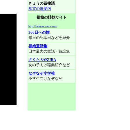
きょうの百物語
幽霊の道案内
福娘の姉妹サイト
http://hukumusume.com
366日への旅
毎日の記念日などを紹介
福娘童話集
日本最大の童話・昔話集
さくら SAKURA
女の子向け職業紹介など
なぞなぞ小学校
小学生向けなぞなぞ