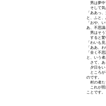
男は夢中
そして気が
「ああっ、
と、ふと、
「おや、い
あ、不思議
男はそう言
すると驚
「わいも見
「ああ、わ
「全く不思
と、いう者
さて、あ
夕日をいっ
ところがそ
のです。
村の者たち
これが照島
ことです。