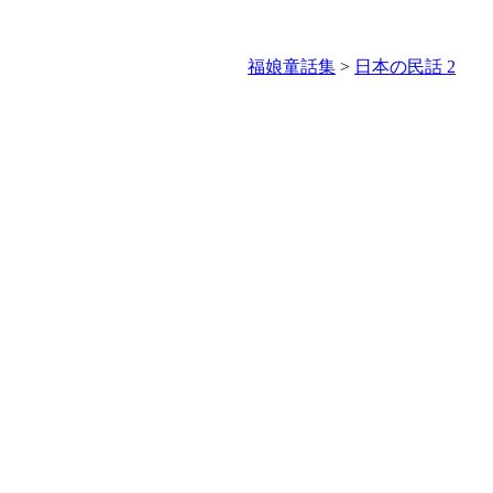
福娘童話集
>
日本の民話 2