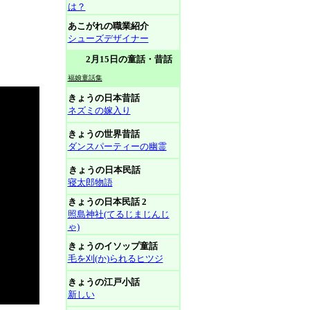
は？
あこがれの職業紹介
シューズデザイナー
2月15日の童話・昔話
福娘童話集
きょうの日本昔話
ネズミの嫁入り
きょうの世界昔話
ダンスパーティーの幽霊
きょうの日本民話
寝太郎物語
きょうの日本民話 2
照島神社(てるじまじんじ
ゃ)
きょうのイソップ童話
毛を刈(か)られるヒツジ
きょうの江戸小話
新しい