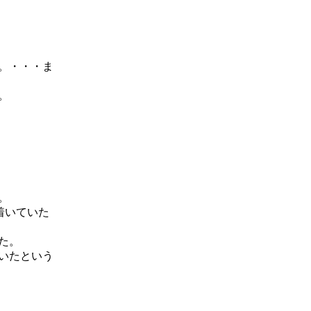
。・・・ま
。
。
着いていた
た。
いたという