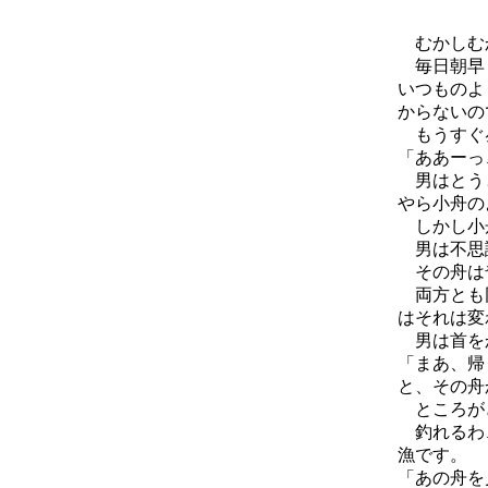
むかしむか
毎日朝早く
いつものよ
からないの
もうすぐ昼
「ああーっ
男はとうと
やら小舟の
しかし小舟
男は不思議
その舟は奇
両方とも同
はそれは変
男は首を
「まあ、帰
と、その舟
ところが
釣れるわ、
漁です。
「あの舟を