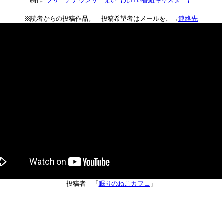
制作:
フリーアナウンサーまい【元TBS番組キャスター】
※読者からの投稿作品。 投稿希望者はメールを。→
連絡先
投稿者 「
眠りのねこカフェ
」