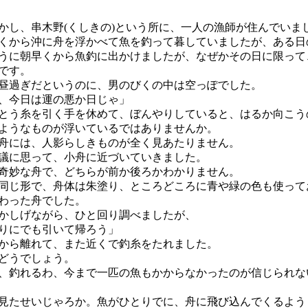
し、串木野(くしきの)という所に、一人の漁師が住んでいま
から沖に舟を浮かべて魚を釣って暮していましたが、ある日
うに朝早くから魚釣に出かけましたが、なぜかその日に限って
です。
過ぎだというのに、男のびくの中は空っぽでした。
、今日は運の悪か日じゃ」
う糸を引く手を休めて、ぼんやりしていると、はるか向こう
ようなものが浮いているではありませんか。
には、人影らしきものが全く見あたりません。
に思って、小舟に近づいていきました。
妙な舟で、どちらが前か後ろかわかりません。
じ形で、舟体は朱塗り、ところどころに青や緑の色も使って
わった舟でした。
かしげながら、ひと回り調べましたが、
りにでも引いて帰ろう」
から離れて、また近くで釣糸をたれました。
どうでしょう。
釣れるわ、今まで一匹の魚もかからなかったのが信じられな
見たせいじゃろか。魚がひとりでに、舟に飛び込んでくるよう