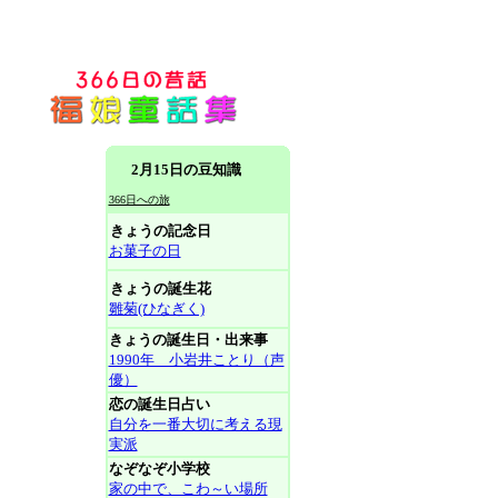
2月15日の豆知識
366日への旅
きょうの記念日
お菓子の日
きょうの誕生花
雛菊(ひなぎく)
きょうの誕生日・出来事
1990年 小岩井ことり（声
優）
恋の誕生日占い
自分を一番大切に考える現
実派
なぞなぞ小学校
家の中で、こわ～い場所