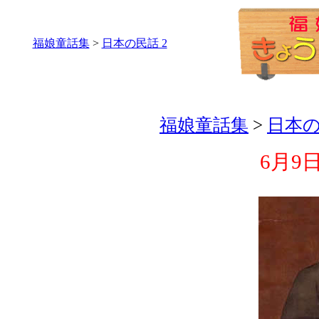
福娘童話集
>
日本の民話 2
福娘童話集
>
日本の
6月9