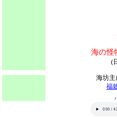
海の怪
(
海坊主
福
♪