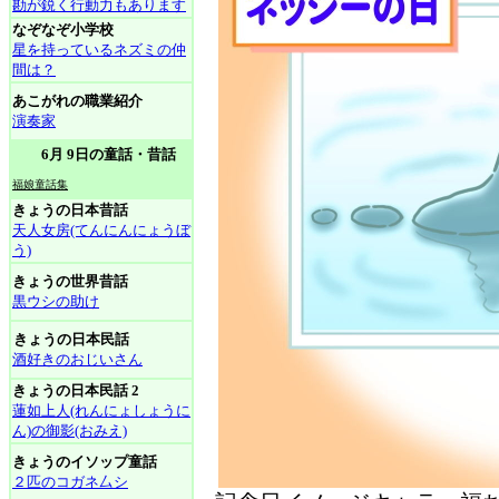
勘が鋭く行動力もあります
なぞなぞ小学校
星を持っているネズミの仲
間は？
あこがれの職業紹介
演奏家
6月 9日の童話・昔話
福娘童話集
きょうの日本昔話
天人女房(てんにんにょうぼ
う)
きょうの世界昔話
黒ウシの助け
きょうの日本民話
酒好きのおじいさん
きょうの日本民話 2
蓮如上人(れんにょしょうに
ん)の御影(おみえ)
きょうのイソップ童話
２匹のコガネ厶シ