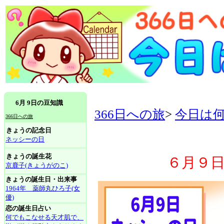
6月 9日の豆知識
366日への旅
>
今日は
366日への旅
きょうの記念日
ネッシーの日
きょうの誕生花
６月９
京鹿子(きょうがのこ)
きょうの誕生日・出来事
1964年 薬師丸ひろ子(女
優)
恋の誕生日占い
何でもこなせる天才肌で、