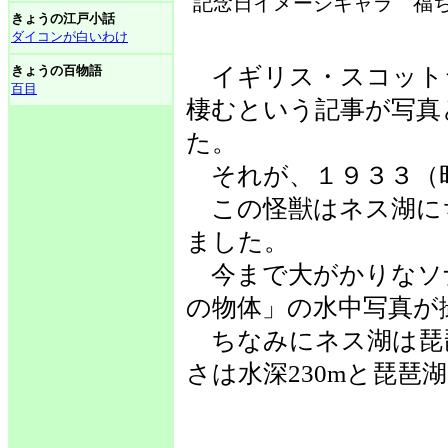
記念日イメージキャラ 福ち
きょうの江戸小話
ダイコンが白いわけ
きょうの百物語
イギリス・スコット
百目
棲むという記事が写真
た。
それが、１９３３（
この怪獣はネス湖に
ました。
今まで大がかりなソ
の物体」の水中写真が
ちなみにネス湖は琵琶
さは水深230mと琵琶湖