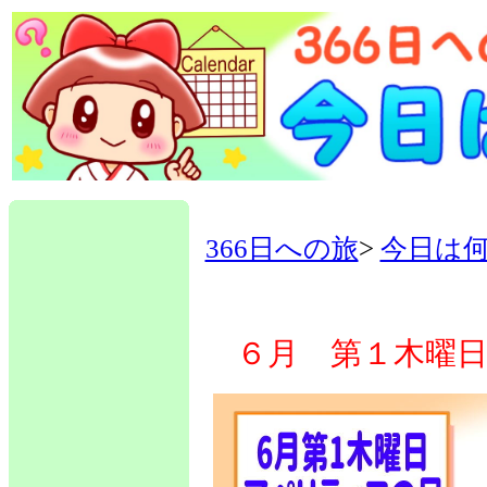
366日への旅
>
今日は
６月 第１木曜