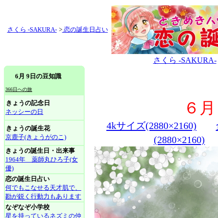
さくら -SAKURA-
>
恋の誕生日占い
さくら -SAKURA-
6月 9日の豆知識
366日への旅
きょうの記念日
６月
ネッシーの日
4kサイズ(2880×2160)
きょうの誕生花
京鹿子(きょうがのこ)
(2880×2160)
きょうの誕生日・出来事
1964年 薬師丸ひろ子(女
優)
恋の誕生日占い
何でもこなせる天才肌で、
勘が鋭く行動力もあります
なぞなぞ小学校
星を持っているネズミの仲