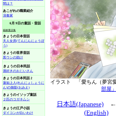
間は？
あこがれの職業紹介
演奏家
6月 9日の童話・昔話
福娘童話集
きょうの日本昔話
天人女房(てんにんにょうぼ
う)
きょうの世界昔話
黒ウシの助け
きょうの日本民話
酒好きのおじいさん
きょうの日本民話 2
イラスト 「愛ちん（夢
蓮如上人(れんにょしょうに
ん)の御影(おみえ)
部屋
きょうのイソップ童話
２匹のコガネ厶シ
日本語(Japanese)
きょうの江戸小話
(English)
ダイコンが白いわけ