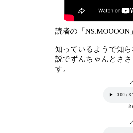
読者の「NS.MOOOO
知っているようで知ら
説でずんちゃんとささ
す。
♪
♪