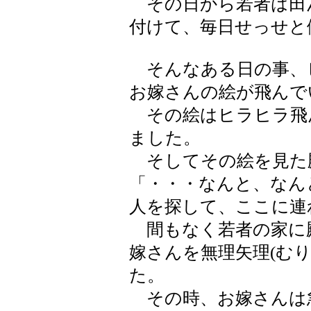
その日から若者は田
付けて、毎日せっせと
そんなある日の事、
お嫁さんの絵が飛んで
その絵はヒラヒラ飛
ました。
そしてその絵を見た
「・・・なんと、なん
人を探して、ここに連
間もなく若者の家に
嫁さんを無理矢理(む
た。
その時、お嫁さんは