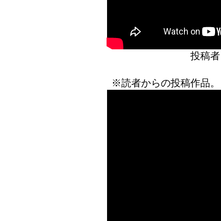
投稿者
※読者からの投稿作品。