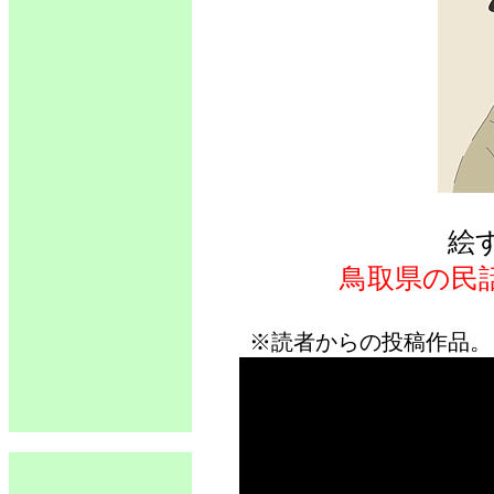
絵
鳥取県の民
※読者からの投稿作品。