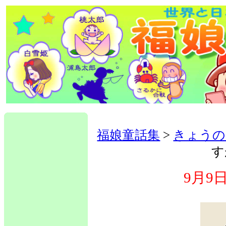
福娘童話集
>
きょうの
す
9月9