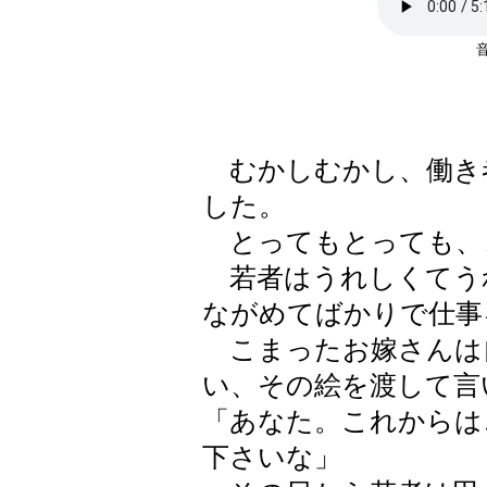
むかしむかし、働き
した。
とってもとっても、
若者はうれしくてう
ながめてばかりで仕事
こまったお嫁さんは
い、その絵を渡して言
「あなた。これからは
下さいな」