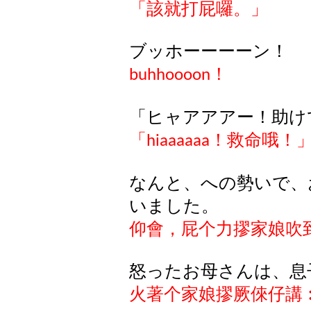
「該就打屁囉。」
ブッホーーーーン！
！
buhhoooon
「ヒャアアアー！助け
「
！救命哦！
hiaaaaaa
なんと、への勢いで、
いました。
仰會，屁个力摎家娘吹
怒ったお母さんは、息
火著个家娘摎厥倈仔講