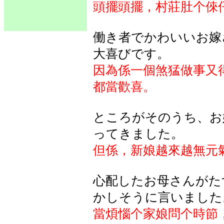
頭擺頭擺，村莊肚个倈
働き者でかわいいお嫁
大喜びです。
因為係一個煞猛做事又
都當歡喜。
ところがそのうち、お
ってきました。
但係，新娘越來越無元
心配したお母さんがた
かしそうに言いました
當煩惱个家娘問个時節