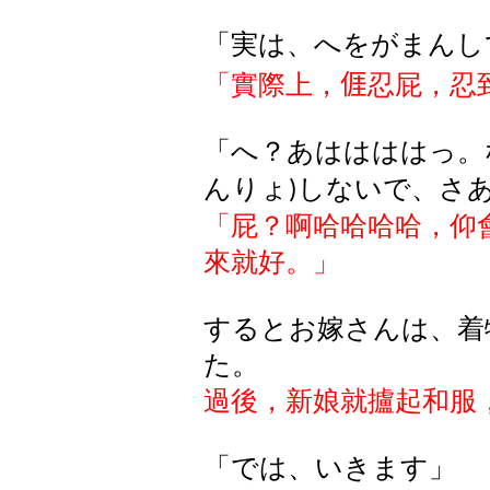
「実は、へをがまんし
「實際上，
𠊎
忍屁
，忍
「へ？あははははっ。
んりょ
しないで、さ
)
「
屁
？啊哈哈哈哈，仰
來就好。
」
するとお
嫁
さんは
、着
た
。
過後，新娘就攎起和服
「では、いきます」