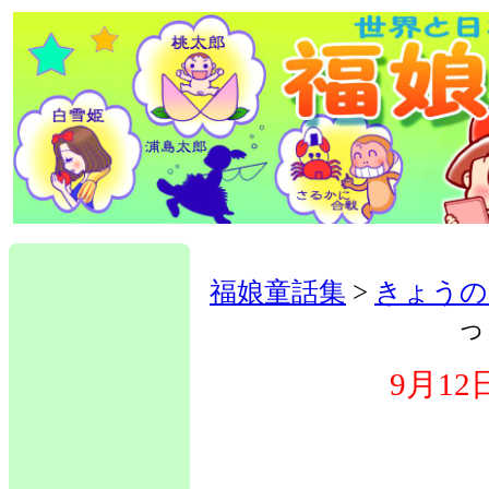
福娘童話集
>
きょうの
っ
9月1