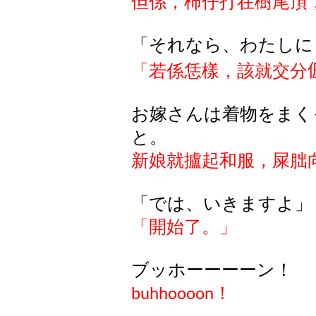
但係，柿仔打在樹尾頂
「それなら、わたしに
「若係恁樣，該就交分
お
嫁
さんは
着物
をまく
と
。
新娘就攎起和服，屎
朏
「では、いきますよ」
「開始了。」
ブッホーーーーン！
！
buhhoooon