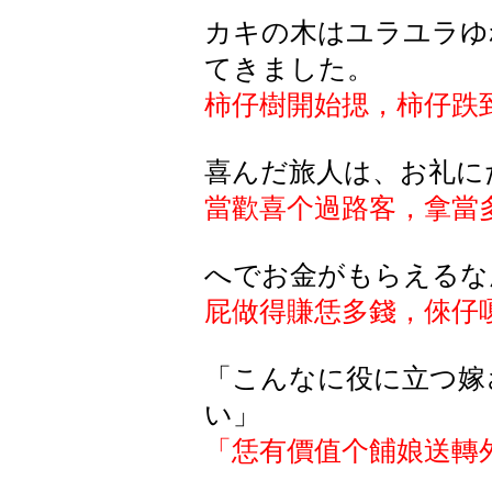
カキの木はユラユラゆ
てきました。
柿仔樹開始
揌
，柿仔跌
喜
んだ
旅人
は
、
お
礼
に
當歡喜个過路客，拿當
へでお金がもらえるな
屁做得賺恁多錢，倈仔
「こんなに役に立つ嫁
い」
「恁有價值个餔娘送轉