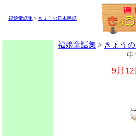
福娘童話集
>
きょうの日本民話
福娘童話集
>
きょうの
中
9月1