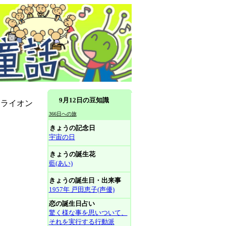
9月12日の豆知識
とライオン
366日への旅
きょうの記念日
宇宙の日
きょうの誕生花
藍(あい)
きょうの誕生日・出来事
1957年 戸田恵子(声優)
恋の誕生日占い
驚く様な事を思いついて、
それを実行する行動派