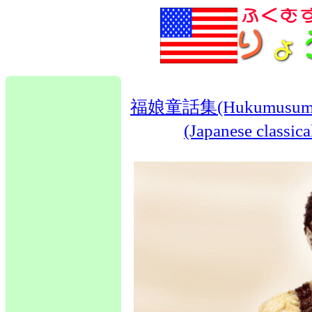
福娘童話集(Hukumusume fair
(Japanese classical