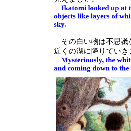
Ikatomi looked up at 
objects like layers of whi
sky.
その白い物は不思議
近くの湖に降りていき
Mysteriously, the white
and coming down to the 