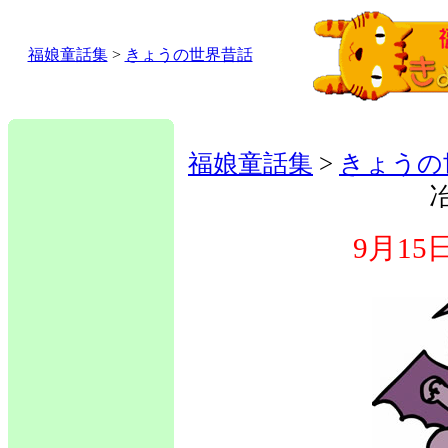
福娘童話集
>
きょうの世界昔話
福娘童話集
>
きょうの
9月1