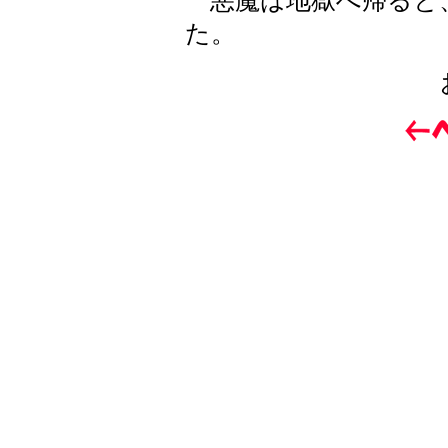
悪魔は地獄へ帰ると
た。