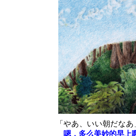
「やあ、いい朝だなあ
嗯，多么美妙的早上