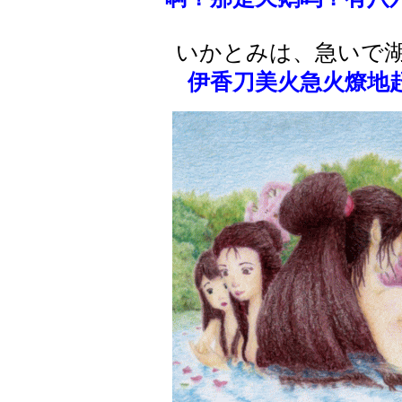
いかとみは、急いで湖
伊香刀美火急火燎地