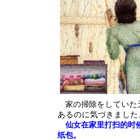
家の掃除をしていた
あるのに気づきました
仙女在家里打扫的时
纸包。