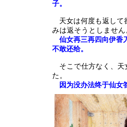
子。
天女は何度も返して
みは返そうとしません
仙女再三再四向伊香
不敢还给。
そこで仕方なく、天
た。
因为没办法终于仙女