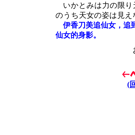
いかとみは力の限り
のうち天女の姿は見え
伊香刀美追仙女，追
仙女的身影。
(