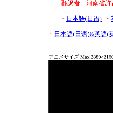
翻訳者 河南省
・
日本語(日语)
・
・
日本語(日语)&英語(
アニメサイズ Max 2880