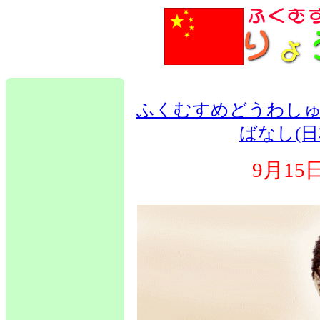
ふくむすめどうわしゅ
ばなし(日
9月1