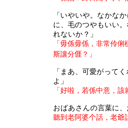
「いやいや。なかなか
に、毛のつやもいい。
れないか？」
「毋係毋係，非常伶俐
斯讓分
𠊎
？」
「まあ、可愛がってく
よ」
「好啦，若係中意，該
おばあさんの言葉に、
聽到老阿婆个話，老爺