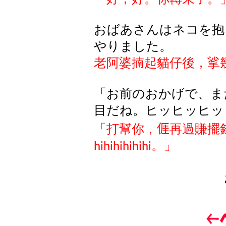
おばあさんはネコを抱
やりました。
老阿婆
揇起貓仔後
，挲
「お前のおかげで、ま
目だね。ヒッヒッヒッ
「打幫你，
𠊎
再過賺擺
。」
hihihihihihi