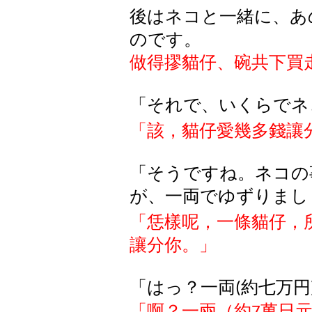
後はネコと一緒に、あ
のです。
做得摎貓仔、碗共下買
「それで、いくらでネ
「該，貓仔愛幾多錢讓
「そうですね。ネコの
が、一両でゆずりまし
「恁樣呢，一條貓仔，
讓分你。」
「はっ？一両
約七万円
(
「啊？一兩（約
萬日