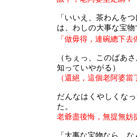
「いいえ、茶わんをつ
は
、
わしの
大事
な
宝物
「做毋得，連碗總下去
（ちぇっ、このばあさ
知っていやがる）
（還絕，這個老阿婆當
だんなはくやしくなっ
た。
老爺盡後悔，無提無妨
「大事な宝物なら、な