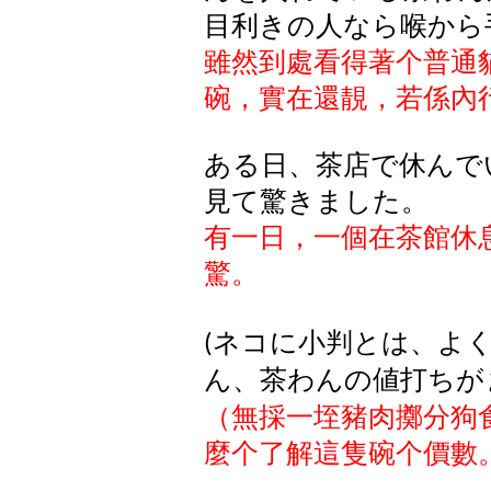
目利きの人なら喉から
雖然到處看得著个普通
碗，實在還靚，若係內
ある日、茶店で休んで
見て驚きました。
有一日，一個在茶館休
驚。
ネコに小判とは、よ
(
ん、茶わんの値打ちが
（無採一垤豬肉擲分狗
麼个了解這隻碗个價數