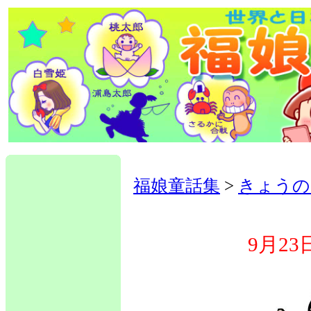
福娘童話集
>
きょうの
9月2