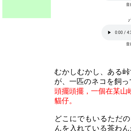
♪
むかしむかし、ある峠
が、一匹のネコを飼っ
頭擺頭擺，一個在某山
貓仔。
どこにでもいるただの
んを入れている茶わん