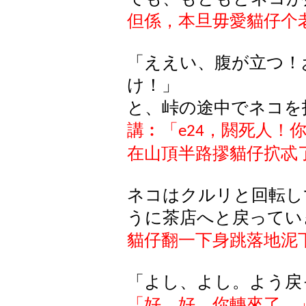
但係，本旦毋愛貓仔个
「ええい、腹が立つ！
け！」
と、峠の途中でネコを
講︰「
，閼死人！
e24
在山頂半路摎貓仔㧒忒
ネコはクルリと回転し
うに茶店へと戻ってい
貓仔翻一下身跳落地泥
「
よし
、
よし
。
よう
戻
「好，好。
你轉來了。