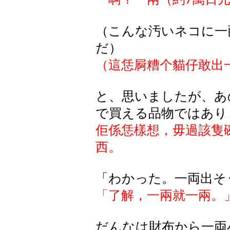
7
（こんな汚いネコに一
だ）
（這恁屙糟个貓仔敢出
と、思いましたが、あ
で買える品物ではあり
佢係恁樣想，毋過該隻
西。
「わかった。一両出そ
「了解，一兩就一兩。
だんなは財布から一両