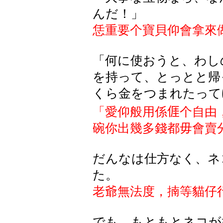
んだ！」
恁重要个寶貝仰會拿來
「何に使おうと、わし
を持って、とっとと帰
くら金をつまれたって
「愛仰般用係
𠊎
个自由
碗你出幾多錢都毋會賣
だんなは仕方なく、ネ
た。
老爺無法度，
揇等貓仔
でも、もともとネコが