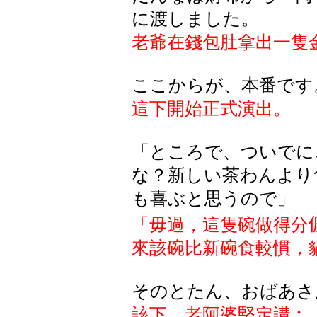
に渡しました。
老爺在錢包肚拿出一隻
ここからが、本番です
這下開始正式演出。
「ところで、ついでに
な？新しい茶わんより
も喜ぶと思うので」
「毋過，這隻碗做得分
來該碗比新碗食較慣，
そのとたん、おばあさ
該下，老阿婆堅定講︰