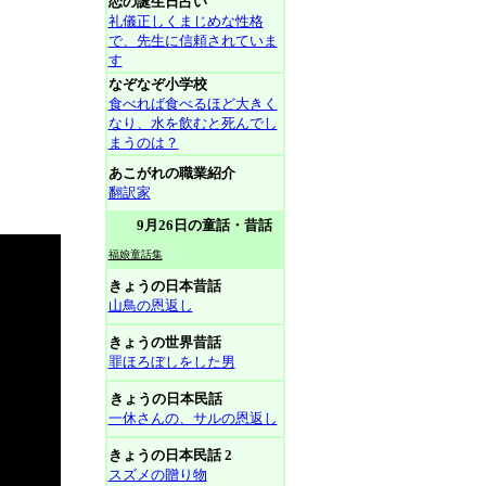
恋の誕生日占い
礼儀正しくまじめな性格
で、先生に信頼されていま
す
なぞなぞ小学校
食べれば食べるほど大きく
なり、水を飲むと死んでし
まうのは？
あこがれの職業紹介
翻訳家
9月26日の童話・昔話
福娘童話集
きょうの日本昔話
山鳥の恩返し
きょうの世界昔話
罪ほろぼしをした男
きょうの日本民話
一休さんの、サルの恩返し
きょうの日本民話 2
スズメの贈り物