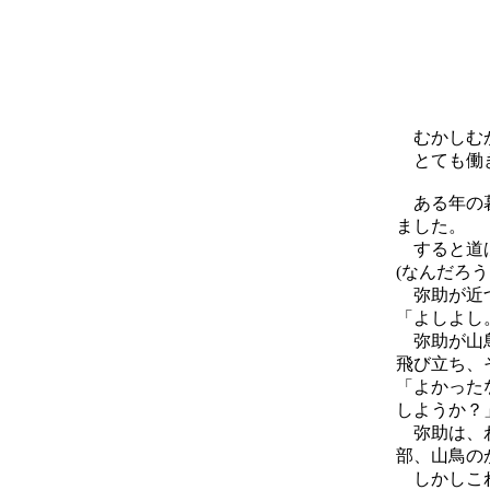
むかしむか
とても働き
ある年の暮
ました。
すると道ば
(なんだろう
弥助が近づ
「よしよし
弥助が山鳥
飛び立ち、
「よかった
しようか？
弥助は、わ
部、山鳥の
しかしこれ