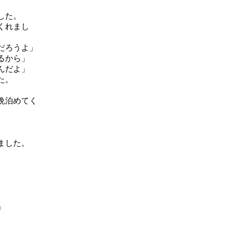
した。
くれまし
だろうよ」
るから」
んだよ」
た。
晩泊めてく
ました。
」