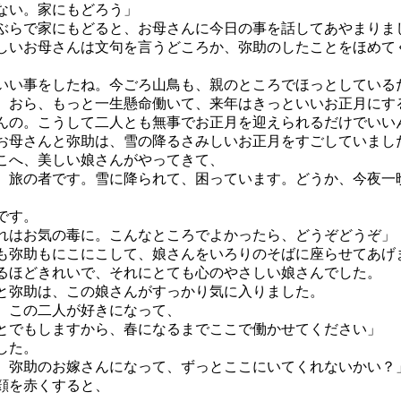
ない。家にもどろう」
らで家にもどると、お母さんに今日の事を話してあやまりま
いお母さんは文句を言うどころか、弥助のしたことをほめて
いい事をしたね。今ごろ山鳥も、親のところでほっとしている
。おら、もっと一生懸命働いて、来年はきっといいお正月にす
んの。こうして二人とも無事でお正月を迎えられるだけでいい
母さんと弥助は、雪の降るさみしいお正月をすごしていまし
へ、美しい娘さんがやってきて、
、旅の者です。雪に降られて、困っています。どうか、今夜一
です。
れはお気の毒に。こんなところでよかったら、どうぞどうぞ」
弥助もにこにこして、娘さんをいろりのそばに座らせてあげ
ほどきれいで、それにとても心のやさしい娘さんでした。
弥助は、この娘さんがすっかり気に入りました。
この二人が好きになって、
とでもしますから、春になるまでここで働かせてください」
した。
、弥助のお嫁さんになって、ずっとここにいてくれないかい？
顔を赤くすると、