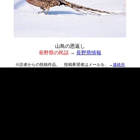
山鳥の恩返し
長野県の民話
→
長野県情報
※読者からの投稿作品。 投稿希望者はメールを。→
連絡先