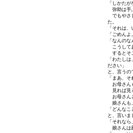
「しかたが
弥助は手ぶ
でもやさし
た。
「それは、
「ごめんよ
「なんのな
こうしてお
するとそこ
「わたしは
ださい」
と、言うの
「まあ、そ
お母さんも
見れば見る
お母さんと
娘さんも、
「どんなこ
と、言いま
「それなら
娘さんは