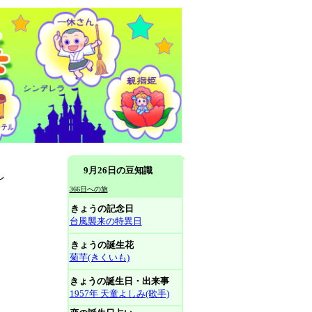
9月26日の豆知識
し
366日への旅
きょうの記念日
台風襲来の特異日
きょうの誕生花
菊芋(きくいも)
きょうの誕生日・出来事
1957年 天童よしみ(歌手)