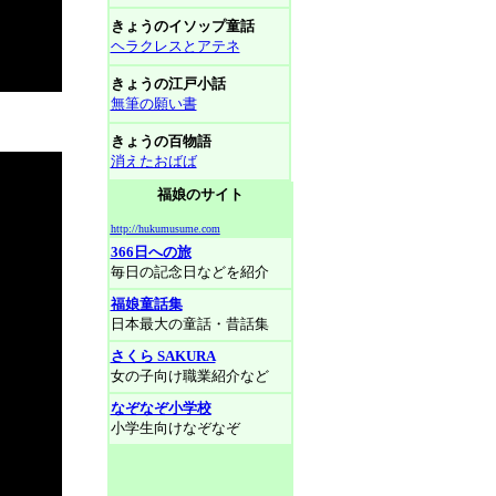
きょうのイソップ童話
ヘラクレスとアテネ
きょうの江戸小話
無筆の願い書
きょうの百物語
消えたおばば
福娘のサイト
http://hukumusume.com
366日への旅
毎日の記念日などを紹介
福娘童話集
日本最大の童話・昔話集
さくら SAKURA
女の子向け職業紹介など
なぞなぞ小学校
小学生向けなぞなぞ