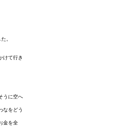
した。
かけて行き
そうに空へ
わなをどう
お金を全