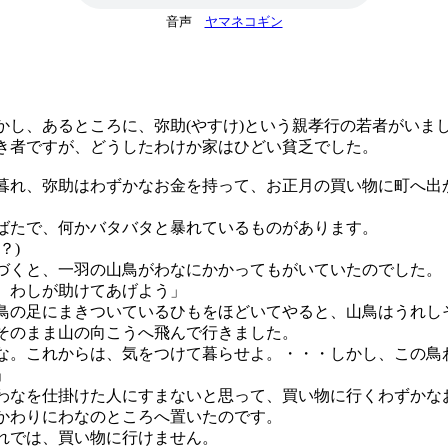
音声
ヤマネコギン
し、あるところに、弥助(やすけ)という親孝行の若者がいま
者ですが、どうしたわけか家はひどい貧乏でした。
れ、弥助はわずかなお金を持って、お正月の買い物に町へ出
たで、何かバタバタと暴れているものがあります。
？)
くと、一羽の山鳥がわなにかかってもがいていたのでした。
。わしが助けてあげよう」
の足にまきついているひもをほどいてやると、山鳥はうれし
そのまま山の向こうへ飛んで行きました。
な。これからは、気をつけて暮らせよ。・・・しかし、この鳥
」
なを仕掛けた人にすまないと思って、買い物に行くわずかな
かわりにわなのところへ置いたのです。
では、買い物に行けません。