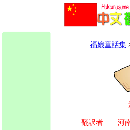
福娘童話集
翻訳者 河