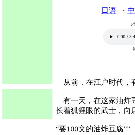
日语
・
中
♪
从前，在江户时代，有
有一天，在这家油炸豆
长着狐狸眼的武士，向
“要100文的油炸豆腐””