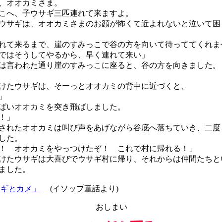
、オオカミさま。
こへ、子ウサギ三匹連れて来ますよ。
サギは、オオカミさまのお顔が怖くて近よれないと泣いて困
て来るまで、崖のすみっこで谷の方を向いて待っててくれま
ではそうしてやるから、早く連れて来い」
言われた通り崖のすみっこに座ると、谷の方を向きました。
たウサギは、そーっとオオカミの背中に近づくと、
」
ぱいオオカミを突き飛ばしました。
！」
れたオオカミは叫び声をあげながら谷底へ落ちていき、二度
した。
！ オオカミをやっつけたぞ！ これで村に帰れる！」
たウサギは大喜びでウサギ村に帰り、それからは仲間たちと
ました。
サギとカメ」
(イソップ童話より)
おしまい