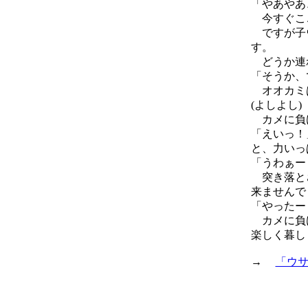
「やあやあ
今すぐこ
ですが子ウ
す。
どうか連れ
「そうか、
オオカミは
(よしよし)
カメに負け
「えいっ！
と、力いっ
「うわぁー
突き落とさ
来ませんで
「やったー
カメに負け
楽しく暮し
→
「ウ