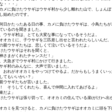
な・・・」
メに負けたウサギはウサギ村から少し離れた山で、しょんぼ
し始めたのです。
日かたったある日の事、カメに負けたウサギは、小鳥たちが
ているのを聞きました。
、ウサギ村は、とても大変な事になっているそうだよ。
オカミに、子ウサギを三匹差し出せと言われたらしいんだ。
親ウサギたちは、悲しくて泣いているそうだよ」
けたウサギはそれを聞くと、
神さまがくれたチャンスだ！」
、大急ぎでウサギ村にかけて行きました。
サギ村のみんなに、大声で言いました。
 おれがオオカミをやっつけてやるよ。だからもしうまくいっ
してもいいかい？」
親ウサギたちが言いました。
！ そうしてくれたら、喜んで仲間に入れてあげるよ」
束だよ」
たウサギは張り切って、オオカミの住んでいる崖(がけ)へ出
カミを見つけると、カメに負けたウサギはオオカミに頭を下