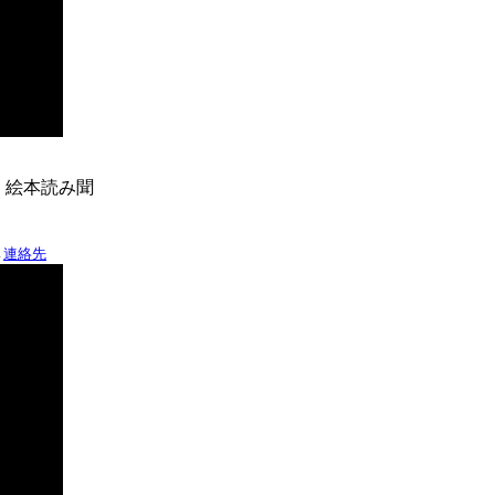
 絵本読み聞
→
連絡先