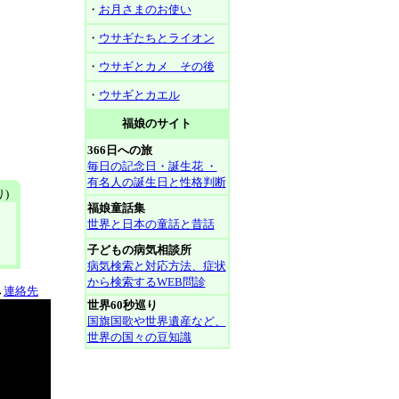
・
お月さまのお使い
・
ウサギたちとライオン
・
ウサギとカメ その後
・
ウサギとカエル
福娘のサイト
366日への旅
毎日の記念日・誕生花 ・
有名人の誕生日と性格判断
)
福娘童話集
世界と日本の童話と昔話
子どもの病気相談所
病気検索と対応方法、症状
から検索するWEB問診
→
連絡先
世界60秒巡り
国旗国歌や世界遺産など、
世界の国々の豆知識