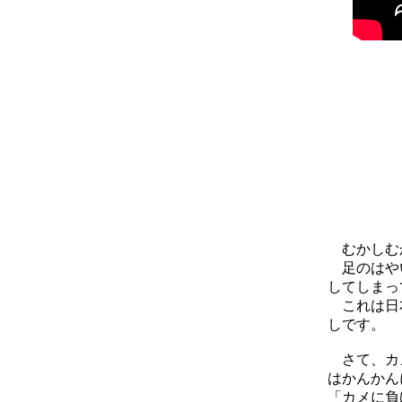
むかしむか
足のはやい
してしまっ
これは日本
しです。
さて、カメ
はかんかん
「カメに負