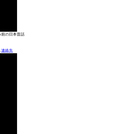
み前の日本昔話
→
連絡先