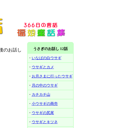
うさぎのお話し 12話
後のお話し
・
いなばの白ウサギ
・
ウサギとカメ
・
お月さまに行ったウサギ
・
月の中のウサギ
・
カチカチ山
・
小ウサギの商売
・
ウサギの尻尾
・
ウサギとキツネ