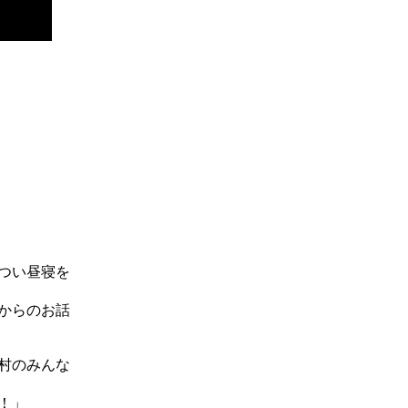
つい昼寝を
からのお話
村のみんな
！」