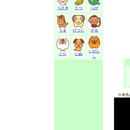
うさぎ
たつ
へび
うま
ひつじ
さる
いのし
とり
いぬ
し
※本作