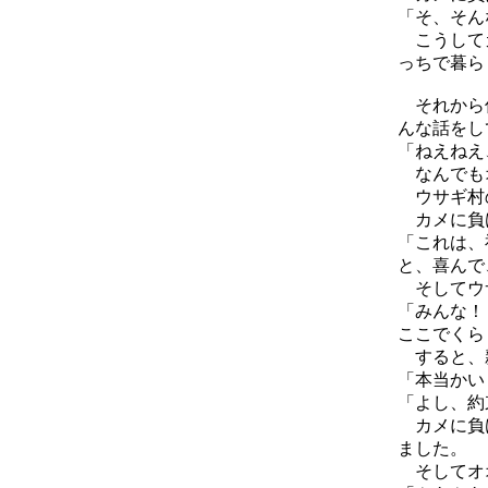
「そ、そん
こうしてカ
っちで暮ら
それから何
んな話をし
「ねえねえ
なんでもオ
ウサギ村の
カメに負
「これは、
と、喜んで
そしてウ
「みんな！
ここでくら
すると、
「本当かい
「よし、約
カメに負け
ました。
そしてオオ