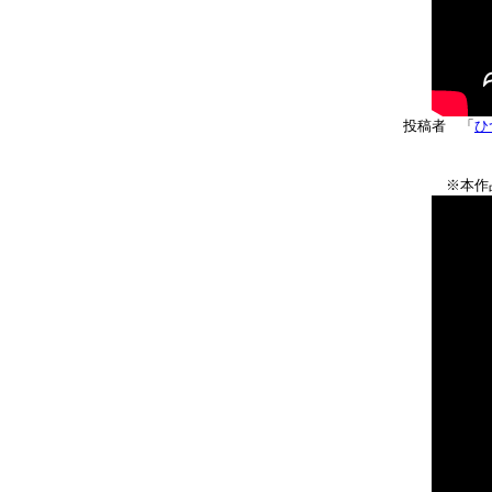
投稿者 「
ひ
※本作