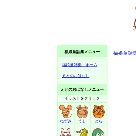
福娘童話集メニュー
福娘童話
・
福娘童話集 ホーム
・
えとのおはなし
えとのおはなしメニュー
イラストをクリック
ねずみ
うし
とら