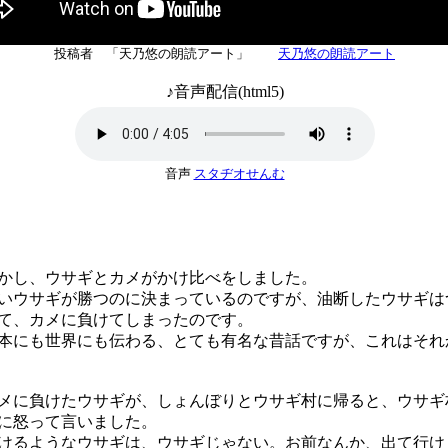
投稿者 「天乃悠の朗読アート」
天乃悠の朗読アート
♪音声配信(html5)
音声
スタヂオせんむ
し、ウサギとカメがかけ比べをしました。
ウサギが勝つのに決まっているのですが、油断したウサギは
て、カメに負けてしまったのです。
にも世界にも伝わる、とても有名な昔話ですが、これはそれ
に負けたウサギが、しょんぼりとウサギ村に帰ると、ウサギ
に怒って言いました。
けるようなウサギは、ウサギじゃない。お前なんか、出て行け