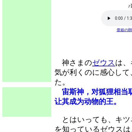
♪
亜姫の朗
神さまの
ゼウス
は、
気が利くのに感心して
た。
宙斯神，对狐狸相当
让其成为动物的王。
とはいっても、キツ
を知っているゼウスは