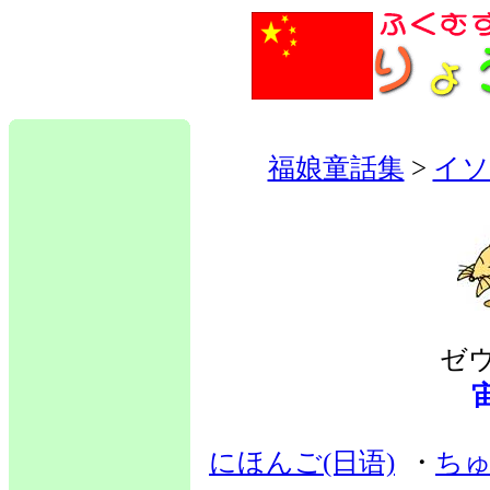
福娘童話集
>
イソ
ゼ
にほんご(日语)
・
ちゅ