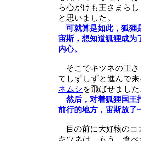
ら心がけも王さまらし
と思いました。
可就算是如此，狐狸
宙斯，想知道狐狸成为
内心。
そこでキツネの王さ
てしずしずと進んで来
ネムシ
を飛ばせました
然后，对着狐狸国王
前行的地方，宙斯放了
目の前に大好物のコ
キツネは、もう、食べ