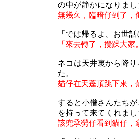
の中が静かになりまし
無幾久，臨暗仔到了，
「では帰るよ。お世話
「來去轉
了
，攪躁大家
ネコは天井裏から降り
た。
貓仔在天蓬頂跳下來，
すると小僧さんたちが
を持って来てくれまし
該兜
承勞仔
看到貓仔，