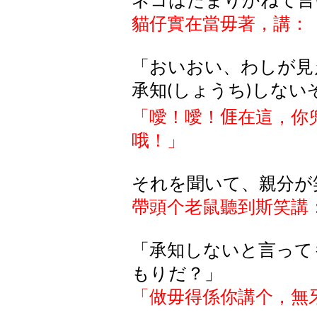
ネコはたまりかねて言
貓仔實在當毋著，講：
「おいおい、わしが見
承知
しょうち
しない
(
)
「噯！噯！
𠊎
在這，你
哦！」
それを聞いて、親分が
帶頭个老鼠聽到斯笑講
「承知しないと言って
もりだ？」
「做毋得係你講个，無