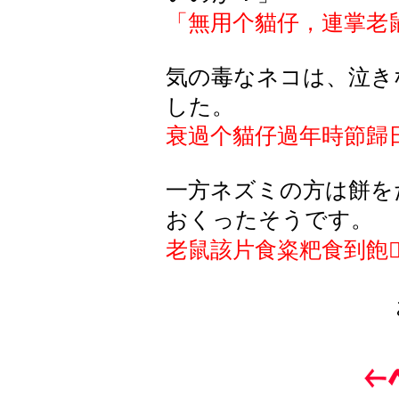
「無用个貓仔，連掌老
気の毒なネコは、泣き
した。
衰過个貓仔過年時節歸
一方ネズミの方は餅を
おくったそうです。
老鼠該片食粢粑食到飽
