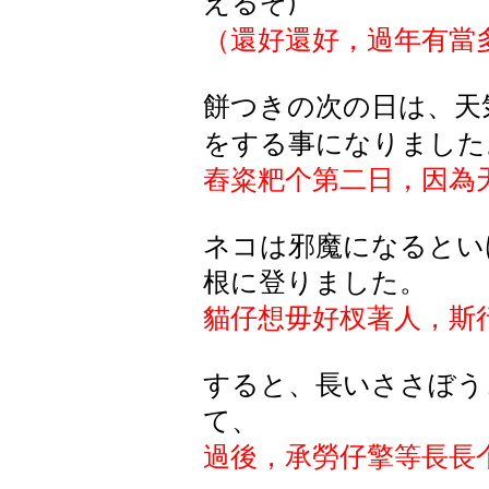
えるぞ
)
（還好還好，過年有當
餅つきの次の日は、天
をする事になりました
舂粢粑个第二日，因為
ネコは邪魔になるとい
根に登りました。
貓仔想毋好杈著人，斯
すると、長いささぼう
て、
過後，承勞仔擎等長長