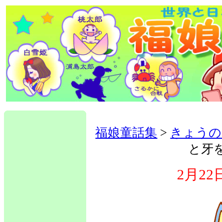
福娘童話集
>
きょうの
と牙
2月2