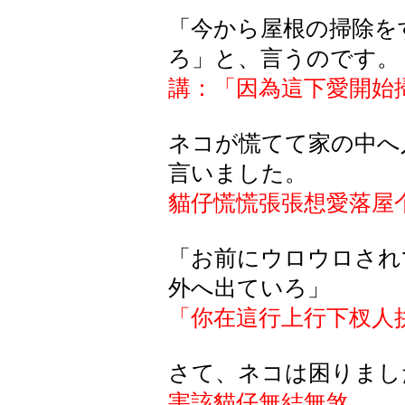
「今から屋根の掃除を
ろ」と、言うのです。
講：「因為這下愛開始
ネコが慌てて家の中へ
言いました。
貓仔慌慌張張想愛落屋
「お前にウロウロされ
外へ出ていろ」
「你在這行上行下杈人
さて
、
ネコは
困
りまし
害該貓仔無結無煞，