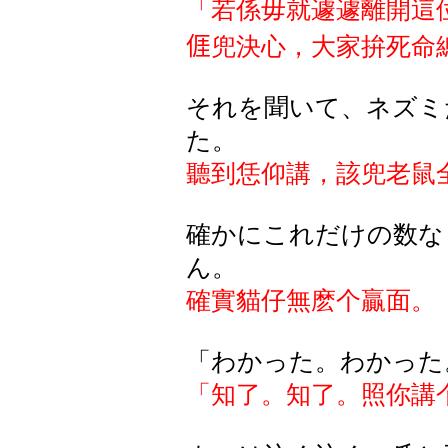
「若係毋就遽遽離開這
𠊎
兜
決心，大家拚死命
それを聞いて、ネズミ
た。
聽到恁仰講，該兜老鼠
確かにこれだけの数な
ん。
確實貓仔無麽个贏面。
「わかった。わかった
「知了。知了。照你講