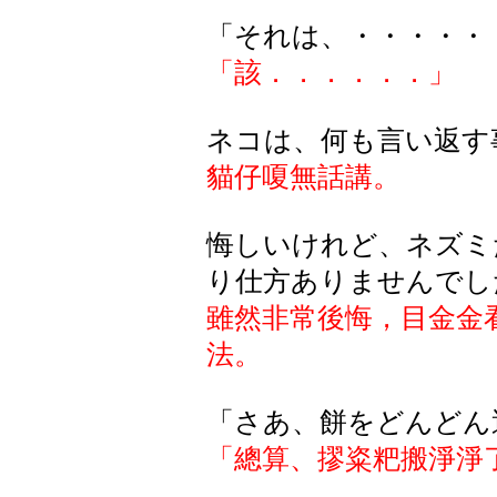
「それは、・・・・・
「該．．．．．．」
ネコは
、何
も
言
い
返
す
貓仔嗄無話講。
悔しいけれど、ネズミ
り仕方ありませんでし
雖然非常後悔，目金金
法。
「さあ、餅をどんどん
「總算、摎粢粑搬淨淨