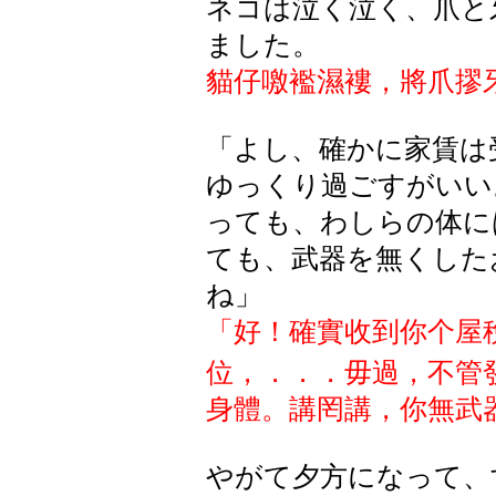
ネコは泣く泣く、爪と
ました。
貓仔噭襤濕褸，將爪摎
「よし、確かに家賃は
ゆっくり過ごすがいい
っても、わしらの体に
ても、武器を無くした
ね」
「好！確實
收到你个屋
位，．．．毋過，不管
身體
。講罔講，你無武
やがて夕方になって、