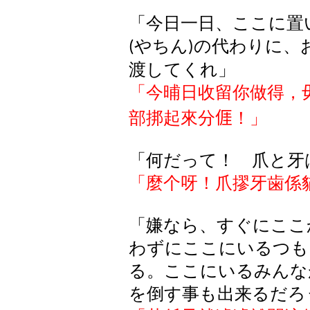
「今日一日、ここに置
やちん
の代わりに、
(
)
渡してくれ」
「今晡日收留你做得，
部挷起來分
𠊎
！
」
「何だって！ 爪と牙
「麼个呀！爪摎牙歯係
「嫌なら、すぐにここ
わずにここにいるつも
る。ここにいるみんな
を倒す事も出来るだろ