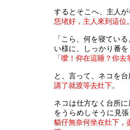
するとそこへ、主人が
恁堵好，主人來到這位
「
こら
、何
を
寝
ている
い様に、しっかり番を
「噯！仰在這睡？你去
と、言って、ネコを台
講了就渡等去灶下。
ネコは仕方なく台所に
をうらめしそうに見張
貓仔無奈何坐在灶下，