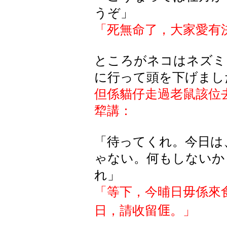
うぞ」
「死無命了，大家愛有
ところがネコはネズミ
に行って頭を下げまし
但係貓仔走過老鼠該位
犂講：
「待ってくれ。今日は
ゃない。何もしないか
れ」
「等下，今晡日毋係來
日，請收留
𠊎
。」