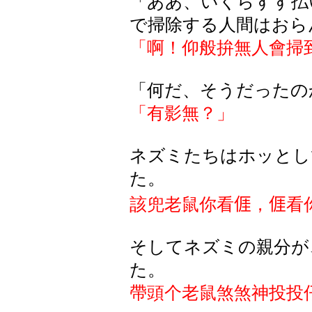
「ああ、いくらすす払
で掃除する人間はおら
「啊！仰般拚無人會掃
「何だ、そうだったの
「有影無？」
ネズミたちはホッとし
た。
該兜老鼠你看
𠊎
，
𠊎
看
そしてネズミの親分が
た。
帶頭个老鼠煞煞神投投