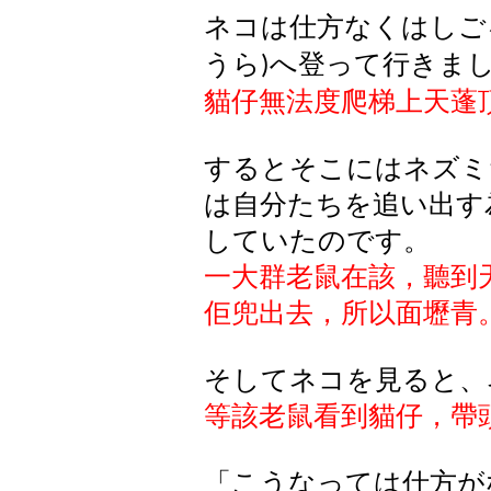
ネコは仕方なくはしご
うら
へ登って行きま
)
貓仔無法度爬梯上天蓬
するとそこにはネズミ
は自分たちを追い出す
していたのです。
一大群老鼠在該，聽到
佢兜
出去，所以面壢青
そしてネコを見ると、
等該老鼠看到貓仔，帶
「こうなっては仕方が