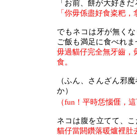
「お前、餅が大好きだ
「你毋係盡好食粢粑，
でもネコは牙が無くな
ご飯も満足に食べれま
毋過貓仔完全無牙齒，
食。
（ふん、さんざん邪魔
か）
（
fun
！平時恁惱
𠊎
，
這
ネコは
腹
を
立
てて
、
こ
貓仔當閼鑽落暖爐裡肚