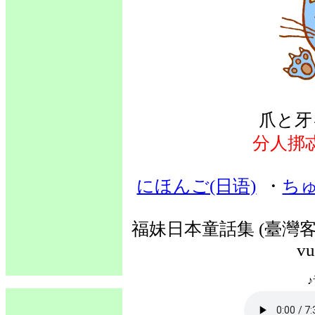
爪と牙
分人挷
にほんご(日语)
・
ちゅ
福妹日本童話集 (臺灣客語
vu
♪