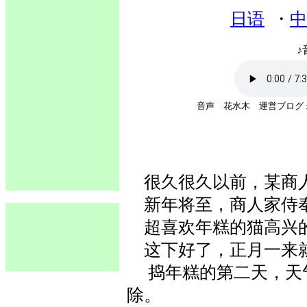
日语
・
中
♪
音声 花水木 運営ブログ 
很久很久以前，某商
新年将至，商人家侍奉
超喜欢年糕的猫高兴
这下好了，正月一来就
捣年糕的第二天，天
除。