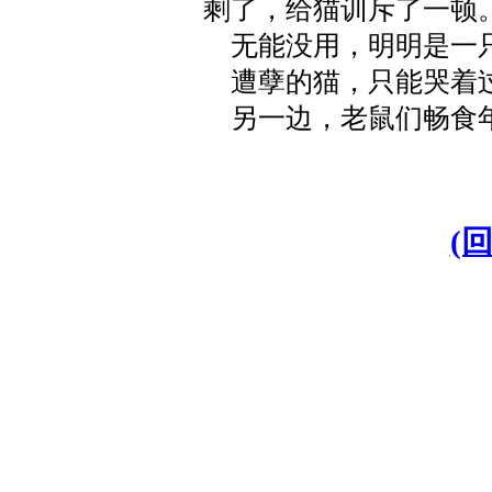
剩了，给猫训斥了一顿
无能没用，明明是一只
遭孽的猫，只能哭着
另一边，老鼠们畅食年
(