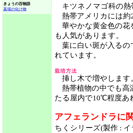
きょうの百物語
キツネノマゴ科の熱
墓場の化け物
熱帯アメリカには約2
華やかな黄金色の花
も人気があります。
葉に白い斑が入るの
れています。
挿し木で増やします
熱帯植物の中でも高
たる屋内で10℃程度
アフェランドラに
ちくシリーズ(製作 :