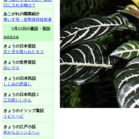
口に入れる物は？
あこがれの職業紹介
車いす等・姿勢保持技術者
2月22日の童話・昔話
福娘童話集
きょうの日本昔話
爪と牙を取られたネコ
きょうの世界昔話
白いマス
きょうの日本民話
しじみの恩返し
きょうの日本民話 2
三九郎じいさん
きょうのイソップ童話
トビとヘビ
きょうの江戸小話
外からエヘンエヘン