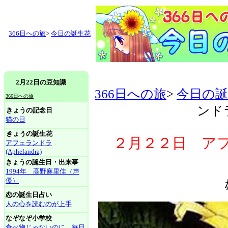
366日への旅
>
今日の誕生花
2月22日の豆知識
366日への旅
>
今日の誕
366日への旅
ンドラ(
きょうの記念日
猫の日
きょうの誕生花
２月２２日 アフェラ
アフェランドラ
(Aphelandra)
きょうの誕生日・出来事
1994年 高野麻里佳（声
優）
恋の誕生日占い
人の心を読むのが上手
なぞなぞ小学校
食べ物じゃないのに、毎日