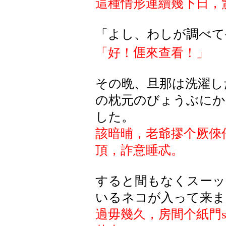
這種情形連續幾下日，
「よし、わしが調べて
「好！
𠊎
來查看！
」
その晩、旦那は洗濯し
の枕元のびょうぶにか
した。
該暗晡，老爺摎个厥倈
頂，詐意睡忒。
すると間もなくスーッ
いるネコが入って来ま
過毋幾久，房間个紙門