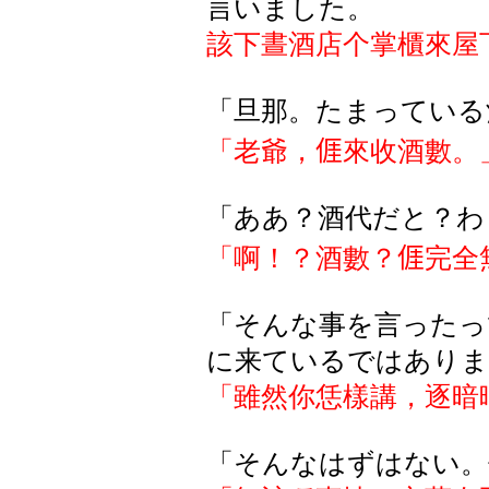
言いました。
該下晝酒店个掌櫃來屋
「旦那。たまっている
「老爺，
𠊎
來收酒數。
「ああ？酒代だと？わ
「啊！？酒數？
𠊎
完全
「そんな事を言ったっ
に来ているではありま
「雖然你恁樣講，逐暗
「そんなはずはない。