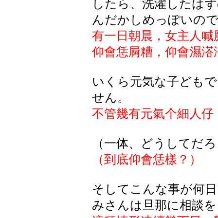
したら
、洗濯
したはず
んだかしめっぽいの
有一日朝晨，女主人喊
仰會恁屙糟，仰會濕溚
いくら元気な子どもで
せん。
不管幾有元氣个細人仔
（一体、どうしてだろ
（到底仰會恁樣？）
そしてこんな事が何日
みさんは旦那に相談を