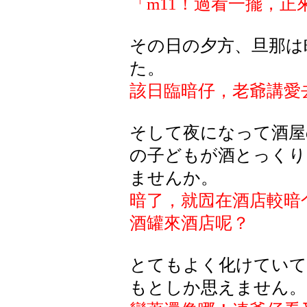
「
m11
！過看一擺，正
その日の夕方、旦那は
た。
該日臨暗仔，老爺講愛
そして夜になって酒屋
の子どもが酒とっくり
ませんか。
暗了，就囥在酒店較暗
酒罐來酒店呢？
とてもよく化けていて
もとしか思えません。