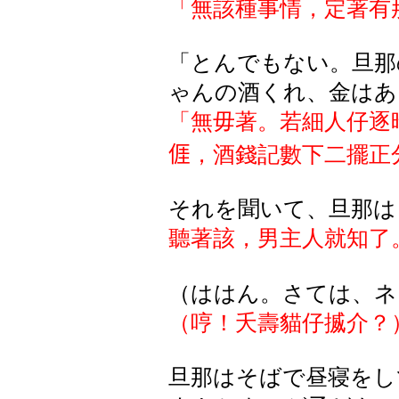
「無該種事情，定著有
「とんでもない。旦那
ゃんの酒くれ、金はあ
「無毋著。若細人仔逐
𠊎
，酒錢記數下二擺正
それを聞いて、旦那は
聽著該，男主人就知了
（
ははん
。
さては
、
ネ
（哼！夭壽貓仔揻介？
旦那はそばで昼寝をし