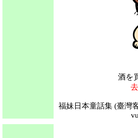
酒を
福妹日本童話集 (臺灣客
vu