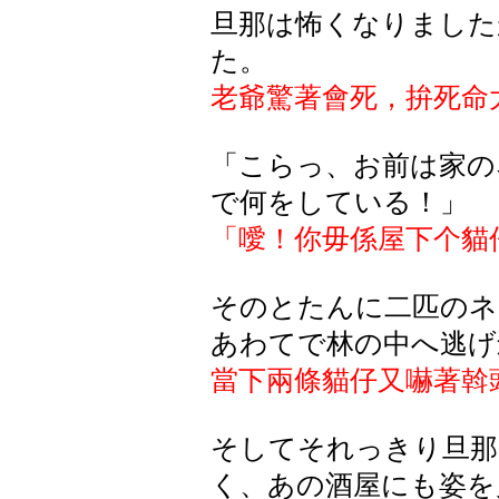
旦那は怖くなりました
た。
老爺驚著會死，拚死命
「こらっ、お前は家の
で何をしている！」
「噯！你毋係屋下个貓
そのとたんに二匹のネ
あわてで林の中へ逃げ
當下兩條貓仔又嚇著斡
そしてそれっきり旦那
く、あの酒屋にも姿を