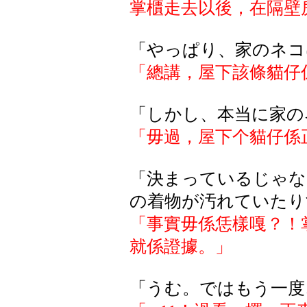
掌櫃走去以後，在隔壁
「やっぱり、家のネコ
「總講，屋下該條貓仔
「
しかし
、本当
に
家
の
「毋過，屋下个貓仔係
「決まっているじゃな
の着物が汚れていたり
「事實毋係恁樣嘎？！
就係證據。」
「うむ。ではもう一度