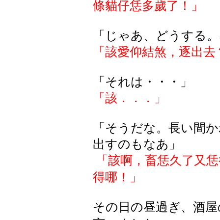
條貓仔恁多歲了！」
「
じゃあ
、
どうする
。
「該愛仰結煞，逐出去
「
それは・・・
」
「該
．．．
」
「そうだな。長い間か
出すのもなあ」
「該啊，畜恁久了又恁
得哪！」
その日の昼過ぎ、酒屋