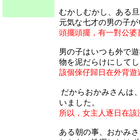
むかしむかし、ある旦
元気な七才の男の子が
頭擺頭擺，有一對公婆
男
の
子
はいつも
外
で
遊
物
を
泥
だらけにしてし
該個倈仔歸日在外背遊
だからおかみさんは
いました
。
所以，女主人逐日在該
ある
朝
の
事、
おかみさ