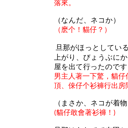
落來。
（
なんだ
、
ネコか
）
（麽个！貓仔？）
旦那
がほっとしてい
上
がり
、
びょうぶにか
屋
を
出
て
行
ったのです
男主人著一下驚，貓仔
頂、倈仔个衫褲行出房
（
まさか
、
ネコが
着物
貓仔敢會著衫褲！
(
)