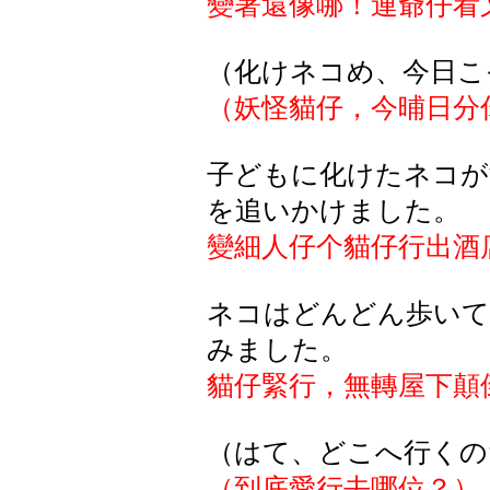
變著還像哪！連爺仔看
（化けネコめ、今日こ
（妖怪貓仔，今晡日分
子どもに化けたネコが
を追いかけました。
變細人仔个貓仔行出酒
ネコはどんどん歩いて
みました。
貓仔緊行，無轉屋下顛
（はて、どこへ行くの
（到底愛行去哪位？）