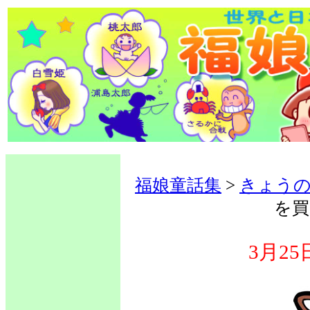
福娘童話集
>
きょうの
を買
3月2