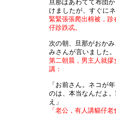
旦那はあわてて布団か
けましたが、すぐにネ
緊緊張張爬出棉被，跈
仔跈跌忒。
次の朝、旦那がおかみ
みさんが言いました。
第二朝晨，男主人就摎
講：
「お前さん。ネコが
年
のは
、本当
なんだよ
。
え
」
「老公，有人講貓仔老