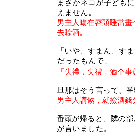
まさかネコが子どもに
えません。
男主人
䁯在脣頭睡當畫
去賒酒。
「いや、すまん、すま
だったもんで」
「失禮，失禮，酒个事
旦那はそう言って、番
男主人講煞，就撿酒錢
番頭が帰ると、隣の部
が言いました。