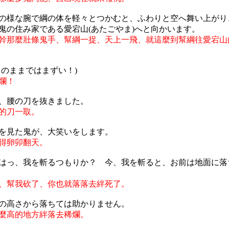
の様な腕で綱の体を軽々とつかむと、ふわりと空へ舞い上がり
鬼の住み家である愛宕山(あたごやま)へと向かいます。
幹那麼壯條鬼手、幫綱一捉、天上一飛、就這麼到幫綱往愛宕山
このままではまずい！)
爛！
、腰の刀を抜きました。
的刀一取。
を見た鬼が、大笑いをします。
得卵卯翻天。
はっ、我を斬るつもりか？ 今、我を斬ると、お前は地面に落
、幫我砍了、你也就落落去絆死了。
の高さから落ちては助かりません。
麼高的地方絆落去稀爛。