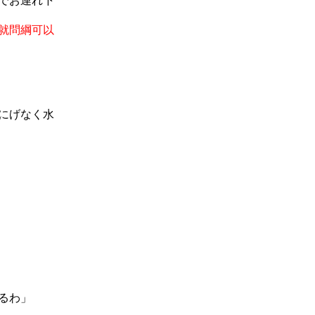
でお連れ下
就問綱可以
にげなく水
るわ」