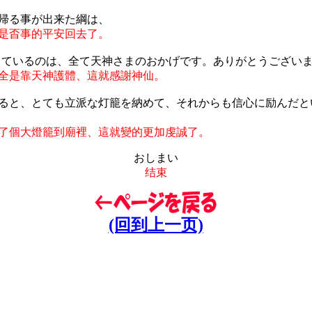
帰る事が出来た綱は、
是㫘事的平安回去了。
きているのは、全て天神さまのおかげです。ありがとうございま
全是靠天神護體、這就感謝神仙。
ると、とても立派な灯籠を納めて、それからも信心に励んだと
了個大燈籠到廟裡、這就變的更加虔誠了。
おしまい
结束
(回到上一页)