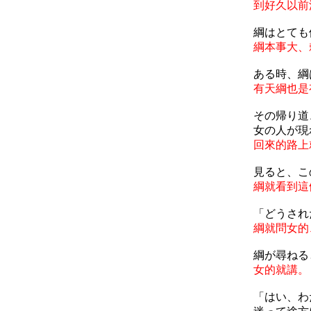
到好久以前
綱はとても
綱本事大、
ある時、綱
有天綱也是
その帰り道
女の人が現
回來的路上
見ると、こ
綱就看到這
「どうされ
綱就問女的
綱が尋ねる
女的就講。
「はい、わ