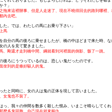
にくれておりました。もしよろしければ、どうぞわたしを都ま
か？」
之拖來這裡辦事、但是人走迷了、現在不曉得回去的路到哪裡、
都內去吧。
した。では、わたしの馬にお乗り下さい」
上馬
を自分の馬の後ろに乗せましたが、橋の中ほどまで来た時、な
女の人を見て驚きました。
馬、剛還才走到橋中間、綱就看到河裡面的倒影、骸了一跳。
の後ろにうつっているのは、恐しい鬼だったのです。
面坐到的是條好駭人的鬼。
ったと同時に、女の人は鬼の正体を現して言いました。
、女鬼也不裝了。
はっ、我々の仲間を数多く殺した恨み、いまこそ晴らしてくれ
那麼多鬼同胞、自己現在就來報仇。