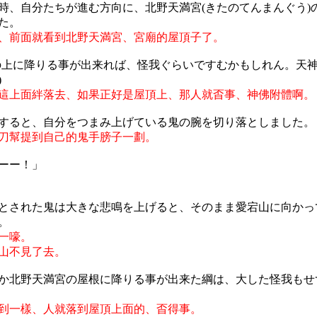
時、自分たちが進む方向に、北野天満宮(きたのてんまんぐう)
た。
、前面就看到北野天満宮、宮廟的屋頂子了。
の上に降りる事が出来れば、怪我ぐらいですむかもしれん。天
)
這上面絆落去、如果正好是屋頂上、那人就㫘事、神佛附體啊。
すると、自分をつまみ上げている鬼の腕を切り落としました。
刀幫提到自己的鬼手膀子一劃。
ーー！」
とされた鬼は大きな悲鳴を上げると、そのまま愛宕山に向かっ
。
一嚎。
山不見了去。
か北野天満宮の屋根に降りる事が出来た綱は、大した怪我もせ
到一樣、人就落到屋頂上面的、㫘得事。