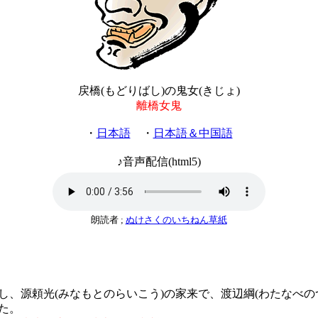
戻橋(もどりばし)の鬼女(きじょ)
離橋女鬼
・
日本語
・
日本語＆中国語
♪音声配信(html5)
朗読者 ;
ぬけさくのいちねん草紙
し、源頼光(みなもとのらいこう)の家来で、渡辺綱(わたなべの
た。