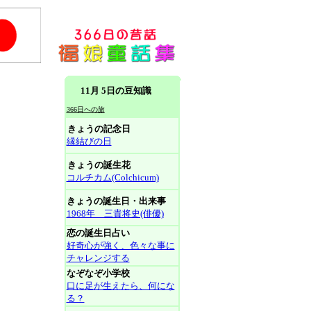
11月 5日の豆知識
366日への旅
きょうの記念日
縁結びの日
きょうの誕生花
コルチカム(Colchicum)
きょうの誕生日・出来事
1968年 三貴将史(俳優)
恋の誕生日占い
好奇心が強く、色々な事に
チャレンジする
なぞなぞ小学校
口に足が生えたら、何にな
る？