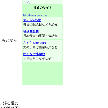
じょ)
福娘のサイト
http://hukumusume.com
366日への旅
毎日の記念日などを紹介
福娘童話集
日本最大の童話・昔話集
たもとから
さくら SAKURA
女の子向け職業紹介など
なぞなぞ小学校
小学生向けなぞなぞ
、帰る道に