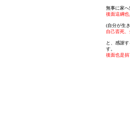
無事に家へ
後面這綱也
(自分が生
自己㫘死、
と、感謝す
す。
後面也是捐