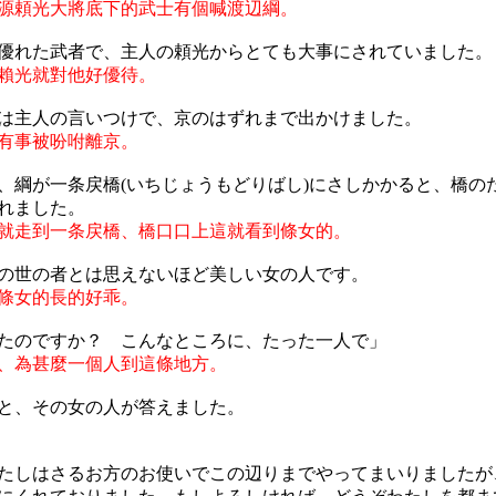
源頼光大將底下的武士有個喊渡辺綱。
優れた武者で、主人の頼光からとても大事にされていました。
賴光就對他好優待。
は主人の言いつけで、京のはずれまで出かけました。
有事被吩咐離京。
、綱が一条戻橋(いちじょうもどりばし)にさしかかると、橋の
れました。
就走到一条戻橋、橋口口上這就看到條女的。
の世の者とは思えないほど美しい女の人です。
條女的長的好乖。
たのですか？ こんなところに、たった一人で」
、為甚麼一個人到這條地方。
と、その女の人が答えました。
たしはさるお方のお使いでこの辺りまでやってまいりましたが