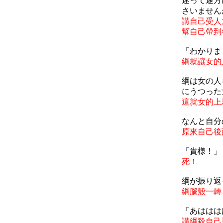
迷って途方
さいません
講自己受人
幫自己帶到
「わかりま
綱就讓女的
綱は女の人
にうつった
這就女的上
なんと自分
原來自己後
「貴様！」
死！
綱が振り返
綱腦殼一轉
「あははは
講綱殺自己