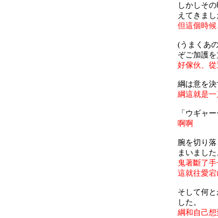
しかしその
えてきまし
但這個時候
(うまくあ
ぞご加護を
好傢伙、從
綱は意を決
綱這就是一
「ウギャー
啊啊
腕を切り落
まいました
鬼著斷了手
這就往愛宕
そして何と
した。
綱和自己想