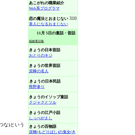
あこがれの職業紹介
Web系プログラマ
310
恋の魔法とおまじない
美人になるおまじない
11月 5日の童話・昔話
福娘童話集
きょうの日本昔話
おとりのキジ
きょうの世界昔話
泥棒の名人
きょうの日本民話
熊野参り
きょうのイソップ童話
クジャクとツル
きょうの江戸小話
しっぺがえし
つな)という
きょうの百物語
戻橋(もどりばし)の鬼女(き