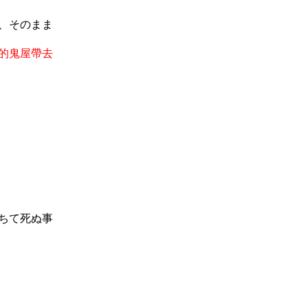
、そのまま
的鬼屋帶去
ちて死ぬ事