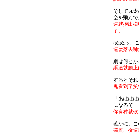
そして丸太
空を飛んで
這就摛出樹
了。
(ぬぬっ、
這麼落去稀
綱は何とか
綱這就腰上
するとそれ
鬼看到了笑
「あははは
になるぞ」
你有种就砍
確かに、こ
確實、從這