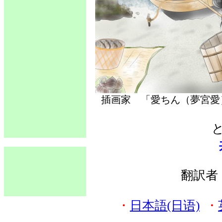
插画家 「愛ちん（夢宮
翻訳
・
日本語(日语)
・