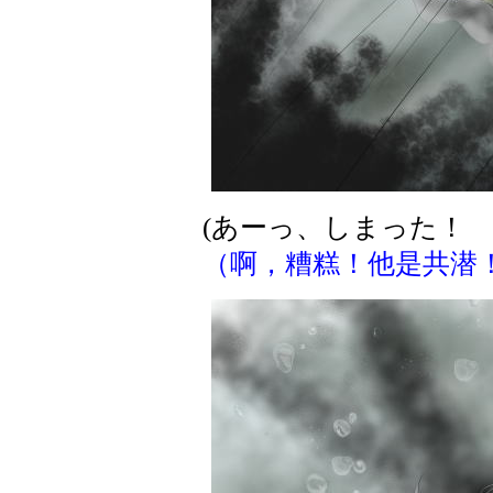
(あーっ、しまった！ 
（啊，糟糕！他是共潜