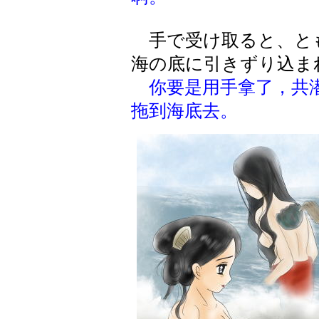
手で受け取ると、と
海の底に引きずり込ま
你要是用手拿了，共
拖到海底去。