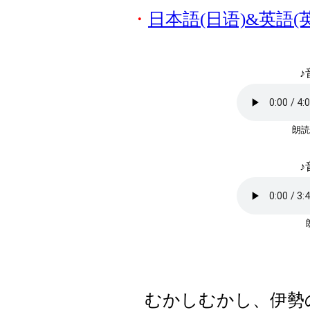
・
日本語(日语)&英語(
♪
朗読
♪
むかしむかし、伊勢