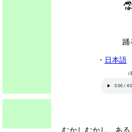
踊
・
日本語
♪
むかしむかし、ある