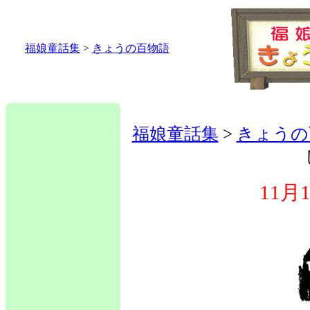
福娘童話集
>
きょうの百物語
福娘童話集
>
きょうの
11月