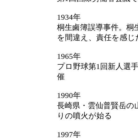
1934年
桐生鹵簿誤導事件。桐
を間違え、責任を感じ
1965年
プロ野球第1回新人選手
催
1990年
長崎県・雲仙普賢岳の
りの噴火が始る
1997年