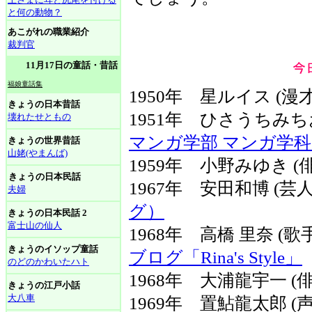
と何の動物？
あこがれの職業紹介
裁判官
11月17日の童話・昔話
福娘童話集
1950年 星ルイス (漫
きょうの日本昔話
1951年 ひさうちみち
壊れたせともの
マンガ学部 マンガ学科
きょうの世界昔話
山姥(やまんば)
1959年 小野みゆき (
きょうの日本民話
1967年 安田和博 (
夫婦
グ）
きょうの日本民話 2
富士山の仙人
1968年 高橋 里奈 (
きょうのイソップ童話
ブログ「Rina's Style」
のどのかわいたハト
1968年 大浦龍宇一 (俳
きょうの江戸小話
大八車
1969年 置鮎龍太郎 (声