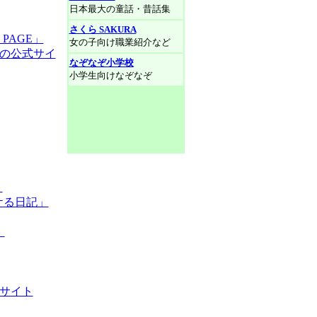
日本最大の童話・昔話集
さくら SAKURA
PAGE」
女の子向け職業紹介など
e（本人の公式サイ
なぞなぞ小学校
小学生向けなぞなぞ
ト
ケる日記」
】
ルサイト