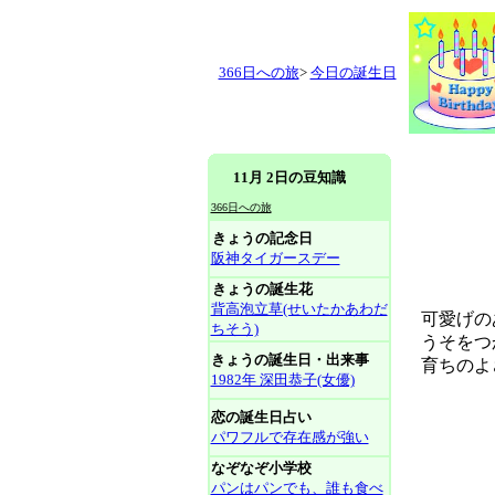
366日への旅
>
今日の誕生日
11月 2日の豆知識
366日への旅
きょうの記念日
阪神タイガースデー
きょうの誕生花
背高泡立草(せいたかあわだ
可愛げのあ
ちそう)
うそをつか
きょうの誕生日・出来事
育ちのよ
1982年 深田恭子(女優)
恋の誕生日占い
パワフルで存在感が強い
なぞなぞ小学校
パンはパンでも、誰も食べ