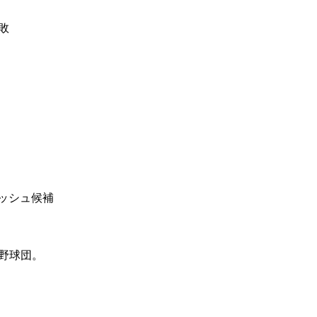
敗
ッシュ候補
野球団。