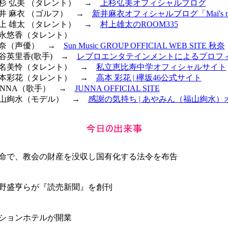
 上杉 弘美 （タレント） →
上杉弘美オフィシャルブログ
新井 麻衣 （ゴルフ） →
新井麻衣オフィシャルブログ「Mai's new
 村上 雄太 （タレント） →
村上雄太のROOM335
 冨永悠香（タレント）
 秋奈（声優） →
Sun Music GROUP OFFICIAL WEB SITE 秋奈
傳谷英里香(歌手) →
レプロエンタテインメントによるプロフ
 星名美怜（タレント） →
私立恵比寿中学オフィシャルサイト
 高本彩花（タレント） →
高本 彩花 | 欅坂46公式サイト
JUNNA（歌手） →
JUNNA OFFICIAL SITE
 福山絢水（モデル） →
感謝の気持ち | あやみん（福山絢水）
命で、教会の財産を没収し国有化する法令を布告
野盛亨らが『読売新聞』を創刊
ションホテルが開業