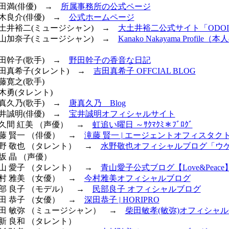
平田満(俳優) →
所属事務所の公式ページ
美木良介(俳優) →
公式ホームページ
 大土井裕二(ミュージシャン) →
大土井裕二公式サイト「ODOI 
 中山加奈子(ミュージシャン) →
Kanako Nakayama Profil
野田幹子(歌手) →
野田幹子の香音な日記
 吉田真希子(タレント) →
吉田真希子 OFFCIAL BLOG
佐藤寛之(歌手)
青木勇(タレント)
唐真久乃(歌手) →
唐真久乃 Blog
宝井誠明(俳優) →
宝井誠明オフィシャルサイト
佐久間 紅美 （声優） →
虹追い曜日 ～ｻｸﾏｸﾐ＊ﾌﾞﾛｸﾞ
滝藤 賢一 （俳優） →
滝藤 賢一 | エージェントオフィスタク
 水野 敬也 （タレント） →
水野敬也オフィシャルブログ「ウ
富坂 晶 （声優）
 青山 愛子 （タレント） →
青山愛子公式ブログ【Love&Peace
今村 雅美 （女優） →
今村雅美オフィシャルブログ
民部 良子 （モデル） →
民部良子 オフィシャルブログ
深田 恭子 （女優） →
深田恭子 | HORIPRO
 柴田 敏弥 （ミュージシャン） →
柴田敏孝(敏弥)オフィシャ
東新 良和 （タレント）