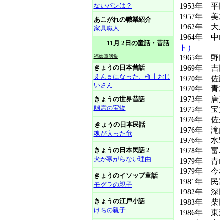
ないパンは？
1953年 
1957年 
あこがれの職業紹介
1962年
家具職人
1964年
11月 2日の童話・昔話
ト）
福娘童話集
1965年 
きょうの日本昔話
1969年
えんまになった、権十おじ
1970年 
いさん
1970年 
1973年 
きょうの世界昔話
幽霊の宝物
1975年 
1976年 
きょうの日本民話
1976年 
魂が入った竜
1976年
きょうの日本民話 2
1978年 
犬が寒がらない理由
1979年
1979年 
きょうのイソップ童話
1981年 
モグラの親子
1982年 
きょうの江戸小話
1983年
けちの親子
1986年 