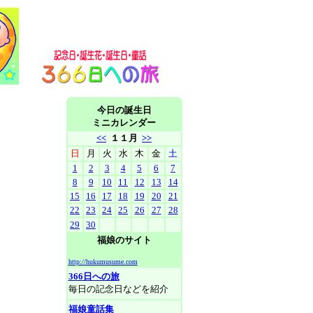
今日の誕生日
ミニカレンダー
<<
１１月
>>
日
月
火
水
木
金
土
1
2
3
4
5
6
7
8
9
10
11
12
13
14
15
16
17
18
19
20
21
22
23
24
25
26
27
28
29
30
福娘のサイト
http://hukumusume.com
366日への旅
毎日の記念日などを紹介
福娘童話集